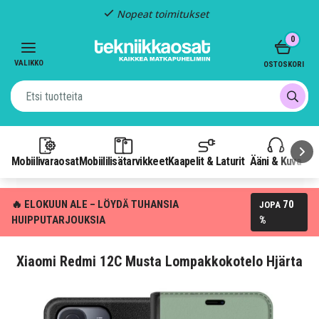
Nopeat toimitukset
Item
0
2
of
VALIKKO
OSTOSKORI
3
Mobiilivaraosat
Mobiililisätarvikkeet
Kaapelit & Laturit
Ääni & Kuva
P
🔥 ELOKUUN ALE – LÖYDÄ TUHANSIA
70
JOPA
HUIPPUTARJOUKSIA
%
Xiaomi Redmi 12C Musta Lompakkokotelo Hjärta