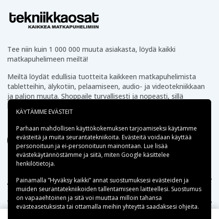
Tee niin kuin 1 000 000 muuta asiakasta, löydä kaikki
matkapuhelimeen meiltä!
Meiltä löydät edullisia tuotteita kaikkeen matkapuhelimista
tabletteihin, älykotiin, pelaamiseen, audio- ja videotekniikkaan
ja paljon muuta. Shoppaile turvallisesti ja nopeasti, sillä
lähetämme tuotteet suoraan varastostamme.
KÄYTÄMME EVÄSTEIT
Parhaan mahdollisen käyttökokemuksen tarjoamiseksi käytämme
evästeitä
ja muita seurantatekniikoita. Evästeitä voidaan käyttää
personoituun ja ei-personoituun mainontaan. Lue lisää
evästekäytännöstämme ja siitä, miten
Google käsittelee
henkilötietoja
.
Apua
Painamalla ”Hyväksy kaikki” annat suostumuksesi evästeiden ja
muiden seurantatekniikoiden tallentamiseen laitteellesi. Suostumus
on vapaaehtoinen ja sitä voi muuttaa milloin tahansa
Tekniikkaosat.fi
evästeasetuksista tai ottamalla meihin yhteyttä saadaksesi ohjeita.