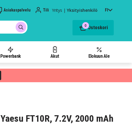
Yritys
|
Yksityishenkilö
Asiakaspalvelu
Tili
FI
0
Ostoskori
Powerbank
Akut
Elokuun Ale
 Yaesu FT10R, 7.2V, 2000 mAh