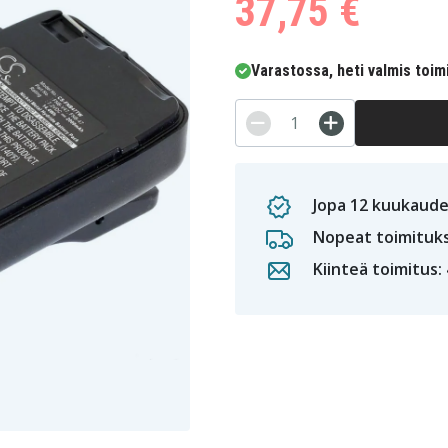
37,75 €
Varastossa, heti valmis toim
Jopa 12 kuukaude
Nopeat toimituk
Kiinteä toimitus: 