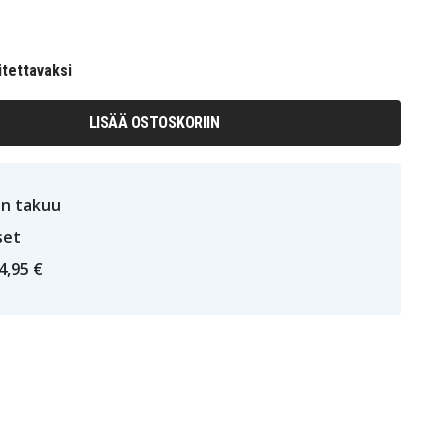
itettavaksi
LISÄÄ OSTOSKORIIN
n takuu
set
4,95 €