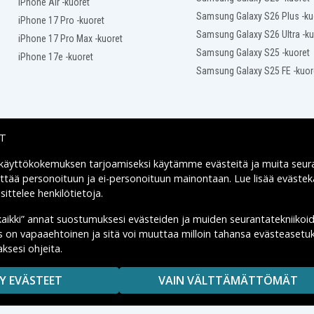
iPhone Air -kuoret
Samsung Galaxy S26 Plus -ku
iPhone 17 Pro -kuoret
Samsung Galaxy S26 Ultra -ku
iPhone 17 Pro Max -kuoret
Samsung Galaxy S25 -kuoret
iPhone 17e -kuoret
Samsung Galaxy S25 FE -kuor
IT
 käyttökokemuksen tarjoamiseksi käytämme
evästeitä
ja muita seur
Toimitusvaihtoehdot
yttää personoituun ja ei-personoituun mainontaan. Lue lisää eväst
ittelee henkilötietoja
.
kaikki” annat suostumuksesi evästeiden ja muiden seurantatekniikoi
us on vapaaehtoinen ja sitä voi muuttaa milloin tahansa evästeasetuk
ksesi ohjeita.
MAISUUTTA.
Y EVÄSTEET
VAIN VÄLTTÄMÄTTÖMÄT