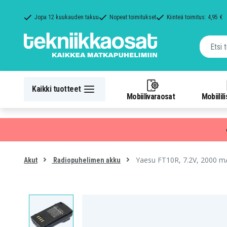
Jopa 12 kuukauden takuu
Nopeat toimitukset
Kiinteä toimitus: 4,95 €
Kaikki tuotteet
Mobiilivaraosat
Mobiilil
Yaesu FT10R, 7.2V, 2000 m
Akut
Radiopuhelimen akku