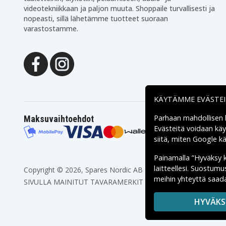
videotekniikkaan ja paljon muuta. Shoppaile turvallisesti ja
nopeasti, sillä lähetämme tuotteet suoraan
varastostamme.
KÄYTÄMME EVÄSTE
Parhaan mahdollisen
Maksuvaihtoehdot
Evästeitä voidaan kä
siitä, miten
Google käs
Painamalla ”Hyväksy 
laitteellesi. Suostum
Copyright © 2026, Spares Nordic AB
meihin yhteyttä saada
SIVULLA MAINITUT TAVARAMERKIT OVAT OMISTAJIENSA O
HYVÄKS