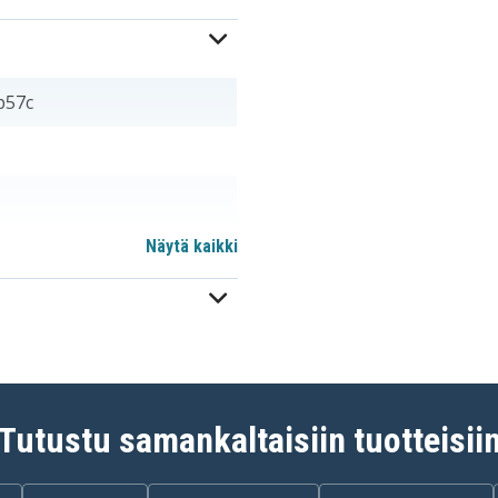
b57c
Näytä kaikki
FNB-V47
FNB-V49H
Tutustu samankaltaisiin tuotteisii