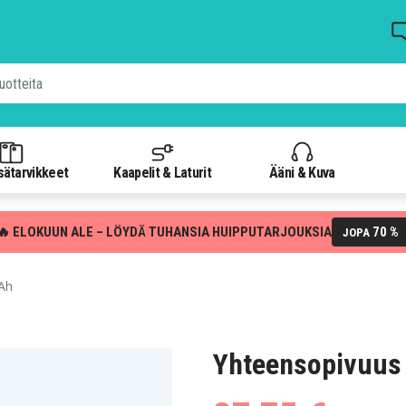
isätarvikkeet
Kaapelit & Laturit
Ääni & Kuva
🔥 ELOKUUN ALE – LÖYDÄ TUHANSIA HUIPPUTARJOUKSIA
70 %
JOPA
Ah
Yhteensopivuus