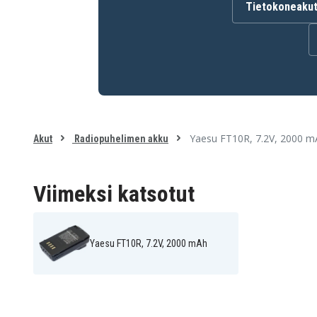
Akku on yhteensopiva seuraavien mallien kanssa:
Tietokoneaku
Vertex FT-10R
Vertex FT-40R
Vertex FT10R
Vertex FT40R
Vertex VX-10
Vertex VX10
Yaesu FT-40R
Yaesu FT-50R
Yaesu FT40R
Yaesu FT50R
Yaesu VX10
Yaesu FT10R, 7.2V, 2000 m
Akut
Radiopuhelimen akku
Viimeksi katsotut
Yaesu FT10R, 7.2V, 2000 mAh