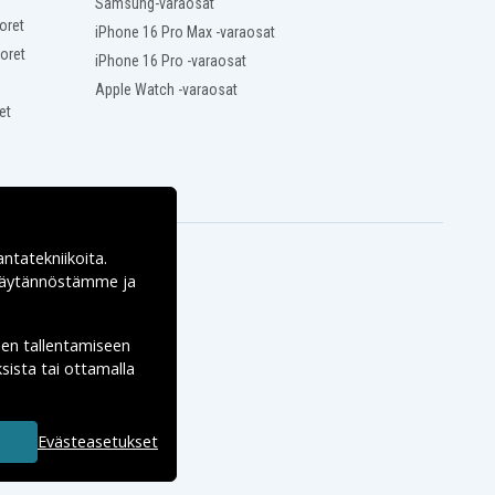
Samsung-varaosat
oret
iPhone 16 Pro Max -varaosat
oret
iPhone 16 Pro -varaosat
Apple Watch -varaosat
et
antatekniikoita.
ekäytännöstämme ja
den tallentamiseen
sista tai ottamalla
Evästeasetukset