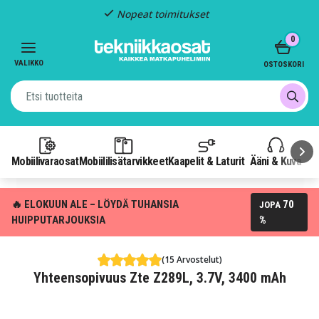
Nopeat toimitukset
Item
0
2
of
VALIKKO
OSTOSKORI
3
Mobiilivaraosat
Mobiililisätarvikkeet
Kaapelit & Laturit
Ääni & Kuva
P
🔥 ELOKUUN ALE – LÖYDÄ TUHANSIA
70
JOPA
HUIPPUTARJOUKSIA
%
(15 Arvostelut)
Yhteensopivuus Zte Z289L, 3.7V, 3400 mAh