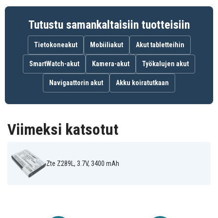
Tutustu samankaltaisiin tuotteisiin
Tietokoneakut
Mobiiliakut
Akut tabletteihin
SmartWatch-akut
Kamera-akut
Työkalujen akut
Navigaattorin akut
Akku koiratutkaan
Viimeksi katsotut
Zte Z289L, 3.7V, 3400 mAh