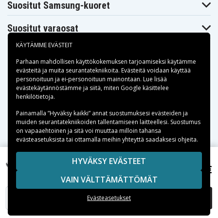
Suositut Samsung-kuoret
Suositut varaosat
KÄYTÄMME EVÄSTEIT
Parhaan mahdollisen käyttökokemuksen tarjoamiseksi käytämme
evästeitä
ja muita seurantatekniikoita. Evästeitä voidaan käyttää
personoituun ja ei-personoituun mainontaan. Lue lisää
Maksuvaihtoehdot
evästekäytännöstämme ja siitä, miten
Google käsittelee
henkilötietoja
.
Toimitusvaihtoehdot
Painamalla ”Hyväksy kaikki” annat suostumuksesi evästeiden ja
muiden seurantatekniikoiden tallentamiseen laitteellesi. Suostumus
on vapaaehtoinen ja sitä voi muuttaa milloin tahansa
evästeasetuksista tai ottamalla meihin yhteyttä saadaksesi ohjeita.
Copyright © 2026, Spares Nordic AB
HYVÄKSY EVÄSTEET
20,15 €
SIVULLA MAINITUT TAVARAMERKIT OVAT OMISTAJIENSA
Zte Z289L, 3.7V, 3400 mAh
VAIN VÄLTTÄMÄTTÖMÄT
OMAISUUTTA.
LISÄÄ OSTOSKORIIN
Evästeasetukset