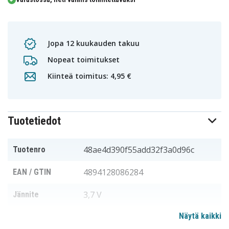
Jopa 12 kuukauden takuu
Nopeat toimitukset
Kiinteä toimitus: 4,95 €
Tuotetiedot
48ae4d390f55add32f3a0d96c
Tuotenro
4894128086284
EAN / GTIN
3,7 V
Jännite
Näytä kaikki
Net10
Sopii merkkiin