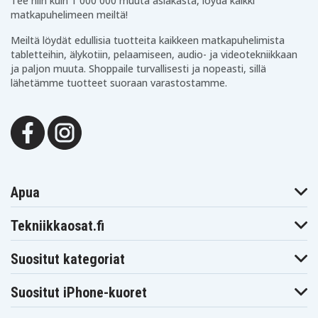
Tee niin kuin 1 000 000 muuta asiakasta, löydä kaikki
matkapuhelimeen meiltä!
Meiltä löydät edullisia tuotteita kaikkeen matkapuhelimista
tabletteihin, älykotiin, pelaamiseen, audio- ja videotekniikkaan
ja paljon muuta. Shoppaile turvallisesti ja nopeasti, sillä
lähetämme tuotteet suoraan varastostamme.
Apua
Tekniikkaosat.fi
Suositut kategoriat
Suositut iPhone-kuoret