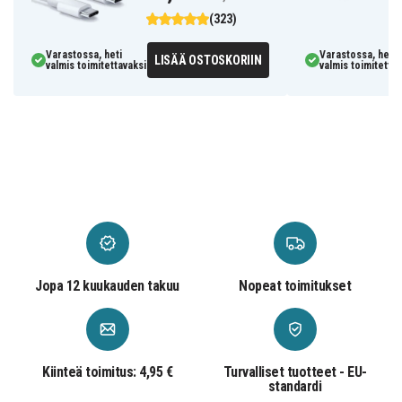
(323)
Varastossa, heti
Varastossa, heti
LISÄÄ OSTOSKORIIN
valmis toimitettavaksi
valmis toimitettav
Jopa 12 kuukauden takuu
Nopeat toimitukset
Kiinteä toimitus: 4,95 €
Turvalliset tuotteet - EU-
standardi