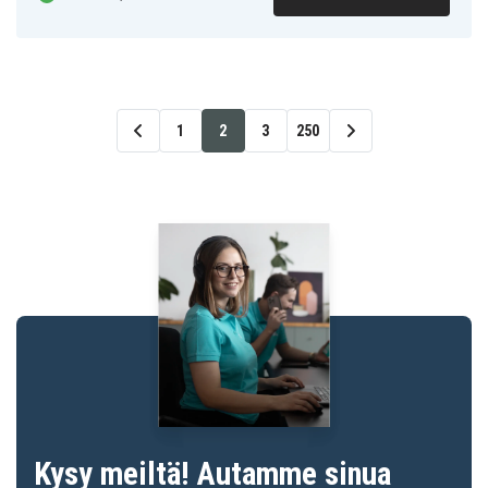
1
2
3
250
Kysy meiltä! Autamme sinua