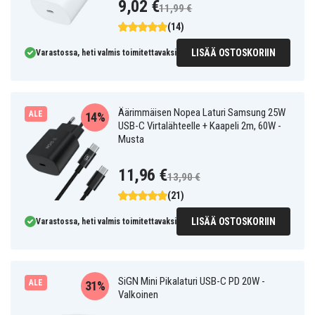
9,02 €
11,99 €
(14)
LISÄÄ OSTOSKORIIN
Varastossa, heti valmis toimitettavaksi
Äärimmäisen Nopea Laturi Samsung 25W
ALE
14%
USB-C Virtalähteelle + Kaapeli 2m, 60W -
Musta
11,96 €
13,90 €
(21)
LISÄÄ OSTOSKORIIN
Varastossa, heti valmis toimitettavaksi
SiGN Mini Pikalaturi USB-C PD 20W -
ALE
31%
Valkoinen