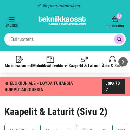
Kiinteä toimitus: 4,95 €
Item
0
3
of
VALIKKO
OSTOSKORI
3
Mobiilivaraosat
Mobiililisätarvikkeet
Kaapelit & Laturit
Ääni & Kuva
P
🔥 ELOKUUN ALE – LÖYDÄ TUHANSIA
70
JOPA
HUIPPUTARJOUKSIA
%
Kaapelit & Laturit (Sivu 2)