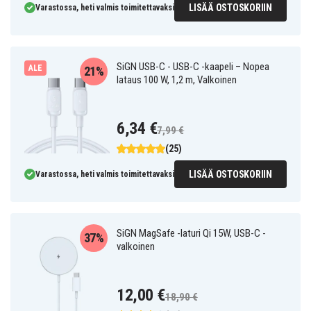
LISÄÄ OSTOSKORIIN
Varastossa, heti valmis toimitettavaksi
SiGN USB-C - USB-C -kaapeli – Nopea
ALE
21%
lataus 100 W, 1,2 m, Valkoinen
6,34 €
7,99 €
(25)
LISÄÄ OSTOSKORIIN
Varastossa, heti valmis toimitettavaksi
SiGN MagSafe -laturi Qi 15W, USB-C -
37%
valkoinen
12,00 €
18,90 €