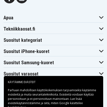
Apua
Tekniikkaosat.fi
Suositut kategoriat
Suositut iPhone-kuoret
Suositut Samsung-kuoret
Suositut varaosat
KÄYTÄMME EVÄSTEIT
Parhaan mahdollisen käyttökokemuksen tarjoamiseksi käytämme
evästeitä
ja muita seurantatekniikoita. Evästeitä voidaan käyttää
personoituun ja ei-personoituun mainontaan. Lue lisää
Maksuvaihtoehdot
evästekäytännöstämme ja siitä, miten
Google käsittelee