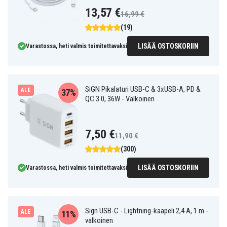
13,57 €
16,99 €
(19)
LISÄÄ OSTOSKORIIN
Varastossa, heti valmis toimitettavaksi
SiGN Pikalaturi USB-C & 3xUSB-A, PD &
ALE
37%
QC 3.0, 36W - Valkoinen
7,50 €
11,90 €
(300)
LISÄÄ OSTOSKORIIN
Varastossa, heti valmis toimitettavaksi
Sign USB-C - Lightning-kaapeli 2,4 A, 1 m -
ALE
11%
valkoinen