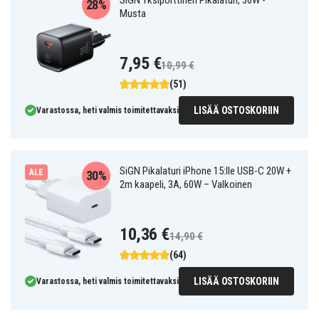
SiGN Yksiporttinen Pikalaturi, 30W -
28%
Musta
7,95 €
10,99 €
(51)
LISÄÄ OSTOSKORIIN
Varastossa, heti valmis toimitettavaksi
SiGN Pikalaturi iPhone 15:lle USB-C 20W +
ALE
30%
2m kaapeli, 3A, 60W – Valkoinen
10,36 €
14,90 €
(64)
LISÄÄ OSTOSKORIIN
Varastossa, heti valmis toimitettavaksi