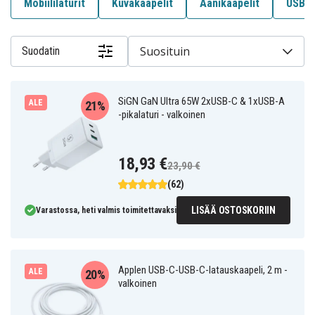
Mobiililaturit
Kuvakaapelit
Äänikaapelit
USB-k
Suosituin
Suodatin
SiGN GaN Ultra 65W 2xUSB-C & 1xUSB-A
ALE
21%
-pikalaturi - valkoinen
18,93 €
23,90 €
(62)
LISÄÄ OSTOSKORIIN
Varastossa, heti valmis toimitettavaksi
Applen USB-C-USB-C-latauskaapeli, 2 m -
ALE
20%
valkoinen