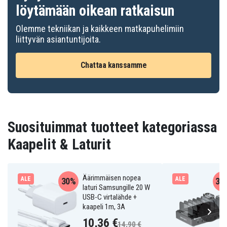
löytämään oikean ratkaisun
Olemme tekniikan ja kaikkeen matkapuhelimiin
liittyvän asiantuntijoita.
Chattaa kanssamme
Suosituimmat tuotteet kategoriassa
Kaapelit & Laturit
Äärimmäisen nopea
ALE
ALE
30%
31
laturi Samsungille 20 W
USB-C virtalähde +
kaapeli 1m, 3A
10,36 €
14,90 €