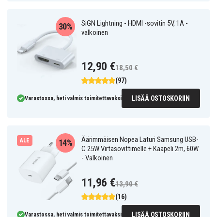
SiGN Lightning - HDMI -sovitin 5V, 1A -
30%
valkoinen
12,90 €
18,50 €
(97)
LISÄÄ OSTOSKORIIN
Varastossa, heti valmis toimitettavaksi
Äärimmäisen Nopea Laturi Samsung USB-
ALE
14%
C 25W Virtasovittimelle + Kaapeli 2m, 60W
- Valkoinen
11,96 €
13,90 €
(16)
LISÄÄ OSTOSKORIIN
Varastossa, heti valmis toimitettavaksi