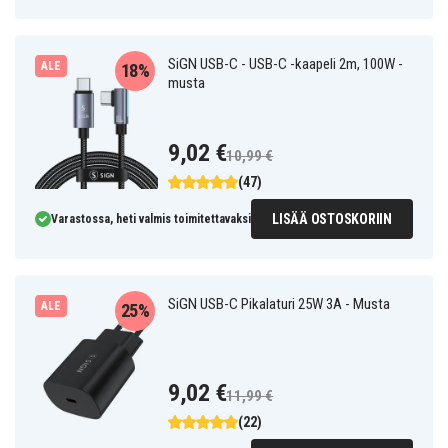
SiGN USB-C - USB-C -kaapeli 2m, 100W -
ALE
18%
musta
9,02 €
10,99 €
(47)
LISÄÄ OSTOSKORIIN
Varastossa, heti valmis toimitettavaksi
SiGN USB-C Pikalaturi 25W 3A - Musta
ALE
25%
9,02 €
11,99 €
(22)