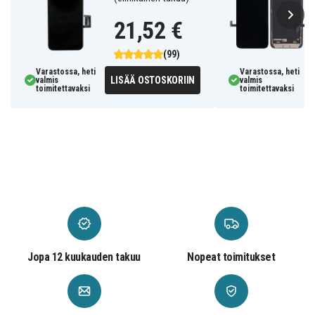
21,52 €
(99)
Varastossa, heti
Varastossa, heti
LISÄÄ OSTOSKORIIN
valmis
valmis
toimitettavaksi
toimitettavaksi
Jopa 12 kuukauden takuu
Nopeat toimitukset