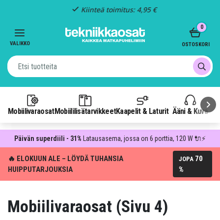
Kiinteä toimitus: 4,95 €
Item
0
3
of
VALIKKO
OSTOSKORI
3
Mobiilivaraosat
Mobiililisätarvikkeet
Kaapelit & Laturit
Ääni & Kuva
P
Päivän superdiili - 31%
Latausasema, jossa on 6 porttia, 120 W 🔌⚡
🔥 ELOKUUN ALE – LÖYDÄ TUHANSIA
70
JOPA
HUIPPUTARJOUKSIA
%
Mobiilivaraosat (Sivu 4)