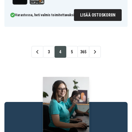
LISÄÄ OSTOSKORIIN
Varastossa, heti valmis toimitettavaksi
3
4
5
365