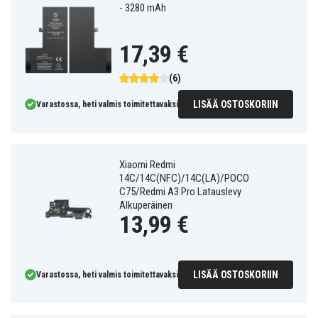
- 3280 mAh
17,39 €
(6)
LISÄÄ OSTOSKORIIN
Varastossa, heti valmis toimitettavaksi
Xiaomi Redmi
14C/14C(NFC)/14C(LA)/POCO
C75/Redmi A3 Pro Latauslevy
Alkuperäinen
13,99 €
LISÄÄ OSTOSKORIIN
Varastossa, heti valmis toimitettavaksi