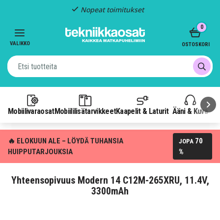
Nopeat toimitukset
Item
0
2
of
VALIKKO
OSTOSKORI
3
Mobiilivaraosat
Mobiililisätarvikkeet
Kaapelit & Laturit
Ääni & Kuva
P
🔥 ELOKUUN ALE – LÖYDÄ TUHANSIA
70
JOPA
HUIPPUTARJOUKSIA
%
Yhteensopivuus Modern 14 C12M-265XRU, 11.4V,
3300mAh