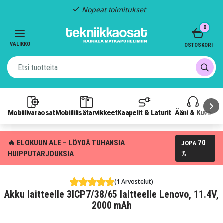
Nopeat toimitukset
Item
0
2
of
VALIKKO
OSTOSKORI
3
Mobiilivaraosat
Mobiililisätarvikkeet
Kaapelit & Laturit
Ääni & Kuva
P
🔥 ELOKUUN ALE – LÖYDÄ TUHANSIA
70
JOPA
HUIPPUTARJOUKSIA
%
(1 Arvostelut)
Akku laitteelle 3ICP7/38/65 laitteelle Lenovo, 11.4V,
2000 mAh