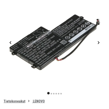
Item
1
item
item
item
item
item
item
of
0
Tietokoneakut
LENOVO
1
2
3
4
5
6