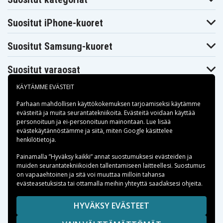
Suositut iPhone-kuoret
Suositut Samsung-kuoret
Suositut varaosat
KÄYTÄMME EVÄSTEIT
Parhaan mahdollisen käyttökokemuksen tarjoamiseksi käytämme
evästeitä
ja muita seurantatekniikoita. Evästeitä voidaan käyttää
personoituun ja ei-personoituun mainontaan. Lue lisää
Maksuvaihtoehdot
evästekäytännöstämme ja siitä, miten
Google käsittelee
henkilötietoja
.
Toimitusvaihtoehdot
Painamalla ”Hyväksy kaikki” annat suostumuksesi evästeiden ja
muiden seurantatekniikoiden tallentamiseen laitteellesi. Suostumus
on vapaaehtoinen ja sitä voi muuttaa milloin tahansa
evästeasetuksista tai ottamalla meihin yhteyttä saadaksesi ohjeita.
Copyright © 2026, Spares Nordic AB
HYVÄKSY EVÄSTEET
SIVULLA MAINITUT TAVARAMERKIT OVAT OMISTAJIENSA