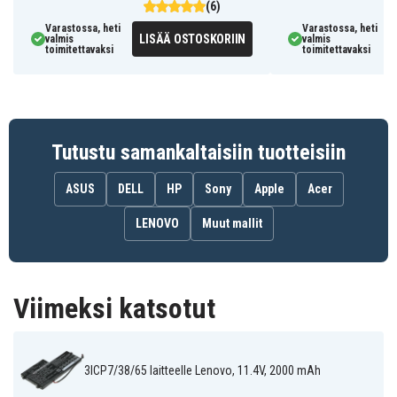
(6)
Akku on yhteensopiva seuraavien mallien kanssa:
Varastossa, heti
Varastossa, heti
LISÄÄ OSTOSKORIIN
valmis
valmis
Lenovo
Lenovo
Lenovo
toimitettavaksi
toimitettavaksi
ThinkPad S440
ThinkPad S540
ThinkPad T440S
Lenovo
Lenovo
Lenovo
ThinkPad T450
ThinkPad T450s
ThinkPad T460
Lenovo
Lenovo
Lenovo
ThinkPad X240
ThinkPad X240
ThinkPad X240S
Touch
Lenovo
Lenovo
Lenovo
Tutustu samankaltaisiin tuotteisiin
ThinkPad X250
ThinkPad X250S
ThinkPad X260
Lenovo
Lenovo
Thinkpad K2450
Thinkpad T440
ASUS
DELL
HP
Sony
Apple
Acer
LENOVO
Muut mallit
Viimeksi katsotut
3ICP7/38/65 laitteelle Lenovo, 11.4V, 2000 mAh