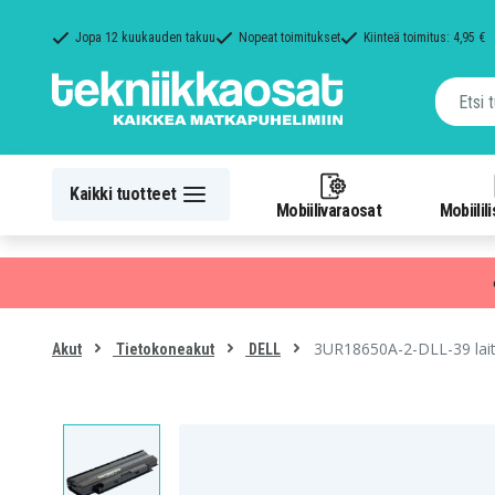
Jopa 12 kuukauden takuu
Nopeat toimitukset
Kiinteä toimitus: 4,95 €
Kaikki tuotteet
Mobiilivaraosat
Mobiilil
3UR18650A-2-DLL-39 laitt
Akut
Tietokoneakut
DELL