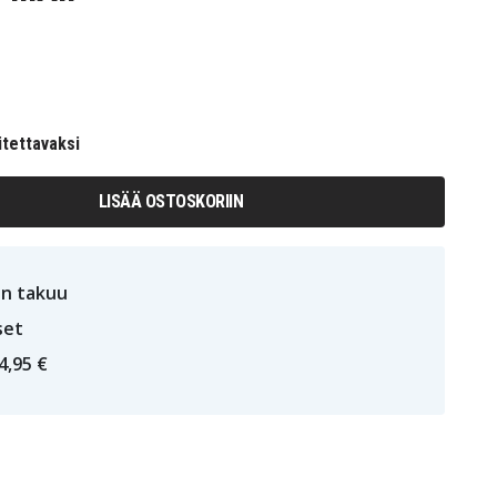
itettavaksi
LISÄÄ OSTOSKORIIN
n takuu
set
4,95 €