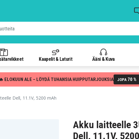
isätarvikkeet
Kaapelit & Laturit
Ääni & Kuva
🔥 ELOKUUN ALE – LÖYDÄ TUHANSIA HUIPPUTARJOUKSIA
70 %
JOPA
eelle Dell, 11.1V, 5200 mAh
Akku laitteelle 
Dell, 11.1V, 52