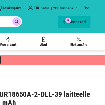
Yritys
|
Yksityishenkilö
Asiakaspalvelu
Tili
FI
0
Ostoskori
Powerbank
Akut
Elokuun Ale
3UR18650A-2-DLL-39 laitteelle
00 mAh