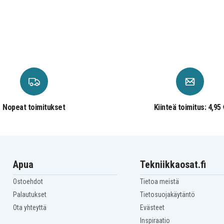
Asus F82Q
Asus Ff83s
Asus K40IJ
Asus K50AB-X2A
Asus K51
Asus K6C11
Asus K70IJ
Asus P81
Asus Pro 5E
Asus Pro 66
Asus Pro 8B
Nopeat toimitukset
Kiinteä toimitus: 4,95 
Asus X5C
Asus X5E
Asus X66
Asus X87
Asus X8D
Apua
Tekniikkaosat.fi
Ostoehdot
Tietoa meistä
Palautukset
Tietosuojakäytäntö
Ota yhteyttä
Evästeet
Inspiraatio