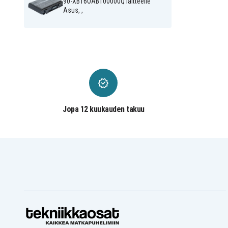
90-XB16OABT00000Q laitteelle
Asus F52Q
Asus F82
Asus, ,
Asus F83CR
Asus F83S
Asus K40
Asus K40E
Asus K40IN
Asus K50
Asus K50IN
Asus K50ij
Asus K60
Asus K61
Asus K70
Asus K70IC
Asus K70IO
Asus P50
Asus Pro 5C
Asus Pro 5D
Asus Pro 5J
Asus Pro 65
Asus Pro 79
Asus Pro 88
Jopa 12 kuukauden takuu
Asus Pro 8D
Asus X50
Asus X5D
Asus X5DIJ-SX039C
Asus X5J
Asus X65
Asus X66IC
Asus X70
Asus X8A
Asus X8B