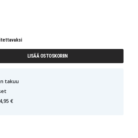
itettavaksi
LISÄÄ OSTOSKORIIN
n takuu
set
4,95 €