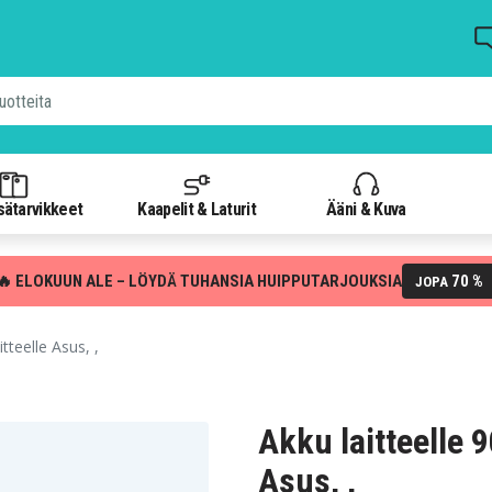
isätarvikkeet
Kaapelit & Laturit
Ääni & Kuva
🔥 ELOKUUN ALE – LÖYDÄ TUHANSIA HUIPPUTARJOUKSIA
70 %
JOPA
eelle Asus, ,
Akku laitteelle
Asus, ,