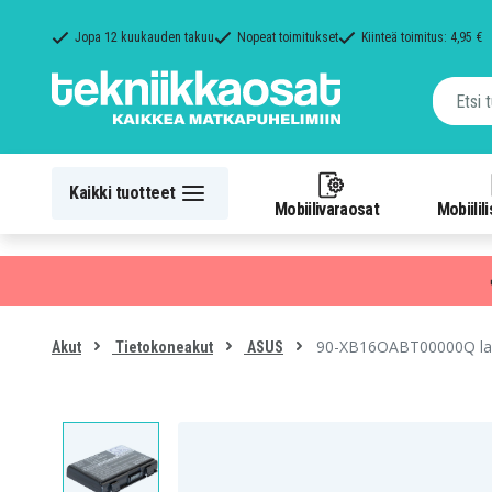
Jopa 12 kuukauden takuu
Nopeat toimitukset
Kiinteä toimitus: 4,95 €
Kaikki tuotteet
Mobiilivaraosat
Mobiilil
90-XB16OABT00000Q laitt
Akut
Tietokoneakut
ASUS