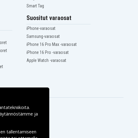
Smart Tag
Suositut varaosat
iPhone-varaosat
Samsung-varaosat
oret
iPhone 16 Pro Max -varaosat
oret
iPhone 16 Pro -varaosat
Apple Watch -varaosat
et
antatekniikoita.
ekäytännöstämme ja
den tallentamiseen