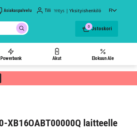
Yritys
|
Yksityishenkilö
Asiakaspalvelu
Tili
FI
0
Ostoskori
Powerbank
Akut
Elokuun Ale
 90-XB16OABT00000Q laitteelle