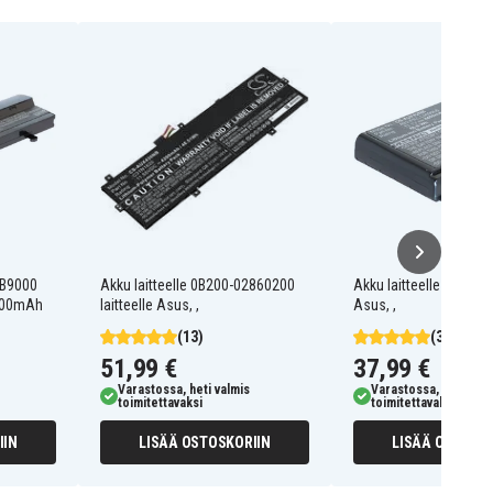
1B9000
Akku laitteelle 0B200-02860200
Akku laitteelle A32-F52
6600mAh
laitteelle Asus, ,
Asus, ,
(13)
(38)
51,99 €
37,99 €
Varastossa, heti valmis
Varastossa, heti valm
toimitettavaksi
toimitettavaksi
IIN
LISÄÄ OSTOSKORIIN
LISÄÄ OSTOSKO