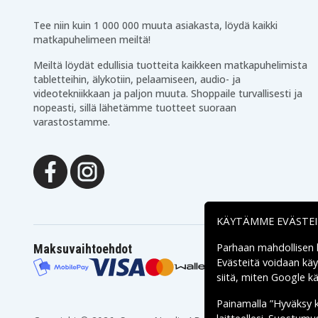
Tee niin kuin 1 000 000 muuta asiakasta, löydä kaikki
matkapuhelimeen meiltä!
Meiltä löydät edullisia tuotteita kaikkeen matkapuhelimista
tabletteihin, älykotiin, pelaamiseen, audio- ja
videotekniikkaan ja paljon muuta. Shoppaile turvallisesti ja
nopeasti, sillä lähetämme tuotteet suoraan
varastostamme.
KÄYTÄMME EVÄSTE
Parhaan mahdollisen
Maksuvaihtoehdot
Evästeitä voidaan kä
siitä, miten
Google käs
Painamalla ”Hyväksy 