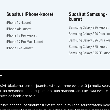
Suositut iPhone-kuoret
Suositut Samsung-
kuoret
iPhone 17 -kuoret
Samsung Galaxy S26 -kuoret
iPhone Air -kuoret
Samsung Galaxy S26 Plus -ku
iPhone 17 Pro -kuoret
Samsung Galaxy S26 Ultra -ku
iPhone 17 Pro Max -kuoret
Samsung Galaxy S25 -kuoret
iPhone 17e -kuoret
Samsung Galaxy S25 FE -kuor
IT
 käyttökokemuksen tarjoamiseksi käytämme
evästeitä
ja muita seur
Toimitusvaihtoehdot
yttää personoituun ja ei-personoituun mainontaan. Lue lisää eväst
ittelee henkilötietoja
.
kaikki” annat suostumuksesi evästeiden ja muiden seurantatekniikoi