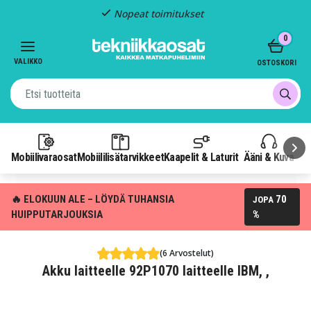
Nopeat toimitukset
Item
0
2
of
VALIKKO
OSTOSKORI
3
Mobiilivaraosat
Mobiililisätarvikkeet
Kaapelit & Laturit
Ääni & Kuva
P
🔥 ELOKUUN ALE – LÖYDÄ TUHANSIA
70
JOPA
HUIPPUTARJOUKSIA
%
(6 Arvostelut)
Akku laitteelle 92P1070 laitteelle IBM, ,