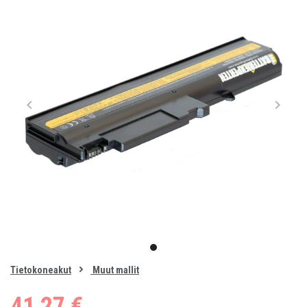
Item
1
item
of
0
Tietokoneakut
Muut mallit
1
41,27 €