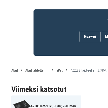
Huawei
M
A2288 laitteelle , 3.78
Akut
Akut tabletteihin
iPad
Viimeksi katsotut
A2288 laitteelle , 3.78V, 7500mAh