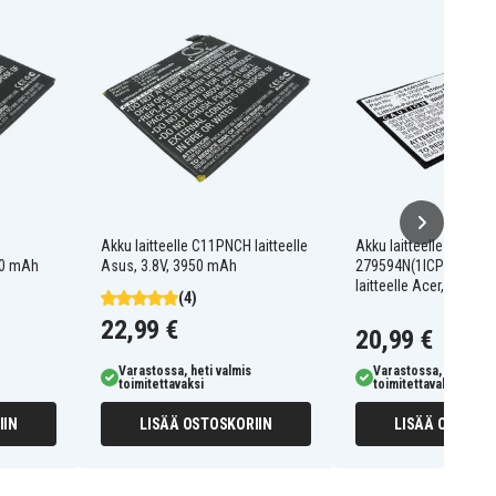
3
Akku laitteelle C11PNCH laitteelle
Akku laitteelle PR-
950 mAh
Asus, 3.8V, 3950 mAh
279594N(1ICP3/95/94
laitteelle Acer, 3.7V, 
(4)
22,99 €
20,99 €
Varastossa, heti valmis
Varastossa, heti valm
toimitettavaksi
toimitettavaksi
IIN
LISÄÄ OSTOSKORIIN
LISÄÄ OSTOSKO