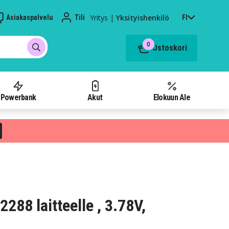
Yritys
|
Yksityishenkilö
Asiakaspalvelu
Tili
FI
0
Ostoskori
Powerbank
Akut
Elokuun Ale
2288 laitteelle , 3.78V,