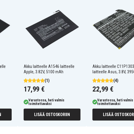
A2324
iPad 13.1
iPad Air 4
elle
Akku laitteelle A1546 laitteelle
Akku laitteelle C11P130
Apple, 3.82V, 5100 mAh
laitteelle Asus, 3.8V, 3
(1)
(4)
17,99 €
22,99 €
Varastossa, heti valmis
Varastossa, heti valmis
toimitettavaksi
toimitettavaksi
N
LISÄÄ OSTOSKORIIN
LISÄÄ OSTOSKOR