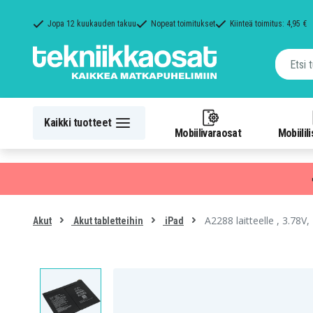
Jopa 12 kuukauden takuu
Nopeat toimitukset
Kiinteä toimitus: 4,95 €
Kaikki tuotteet
Mobiilivaraosat
Mobiilil
A2288 laitteelle , 3.78
Akut
Akut tabletteihin
iPad