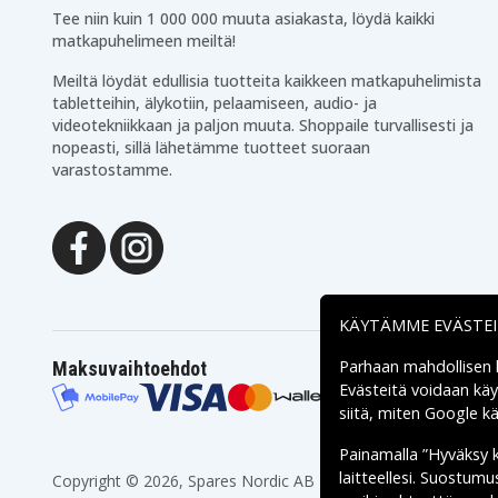
Tee niin kuin 1 000 000 muuta asiakasta, löydä kaikki
matkapuhelimeen meiltä!
Meiltä löydät edullisia tuotteita kaikkeen matkapuhelimista
tabletteihin, älykotiin, pelaamiseen, audio- ja
videotekniikkaan ja paljon muuta. Shoppaile turvallisesti ja
nopeasti, sillä lähetämme tuotteet suoraan
varastostamme.
KÄYTÄMME EVÄSTE
Parhaan mahdollisen
Maksuvaihtoehdot
Evästeitä voidaan kä
siitä, miten
Google käs
Painamalla ”Hyväksy 
laitteellesi. Suostum
Copyright © 2026, Spares Nordic AB