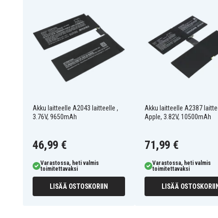
Akku on yhteensopiva seuraavien mallien kanssa:
A2072
A2316
A2325
iPad 10th Gen 2022
iPad 13.2
iPad Air 11 2024
iPad Air 4 10.9" 2020
iPad Air 4th Gen 2020
Akku laitteelle A2043 laitteelle ,
Akku laitteelle A2387 laitte
3.76V, 9650mAh
Apple, 3.82V, 10500mAh
46,99 €
71,99 €
Varastossa, heti valmis
Varastossa, heti valmis
toimitettavaksi
toimitettavaksi
LISÄÄ OSTOSKORIIN
LISÄÄ OSTOSKORII