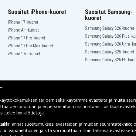
Suositut iPhone-kuoret
Suositut Samsung-
kuoret
iPhone 17 -kuoret
Samsung Galaxy S26 -kuoret
iPhone Air -kuoret
Samsung Galaxy S26 Plus -ku
iPhone 17 Pro -kuoret
Samsung Galaxy S26 Ultra -ku
iPhone 17 Pro Max -kuoret
Samsung Galaxy S25 -kuoret
iPhone 17e -kuoret
Samsung Galaxy S25 FE -kuor
IT
 käyttökokemuksen tarjoamiseksi käytämme
evästeitä
ja muita seur
Toimitusvaihtoehdot
yttää personoituun ja ei-personoituun mainontaan. Lue lisää eväst
ittelee henkilötietoja
.
kaikki” annat suostumuksesi evästeiden ja muiden seurantatekniikoi
us on vapaaehtoinen ja sitä voi muuttaa milloin tahansa evästeasetuk