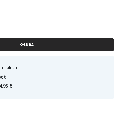
SEURAA
n takuu
set
4,95 €