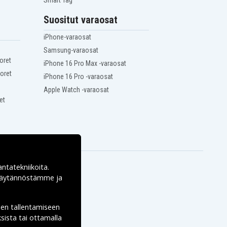
Smart Tag
Suositut varaosat
iPhone-varaosat
Samsung-varaosat
oret
iPhone 16 Pro Max -varaosat
oret
iPhone 16 Pro -varaosat
Apple Watch -varaosat
et
antatekniikoita.
ekäytännöstämme ja
den tallentamiseen
sista tai ottamalla