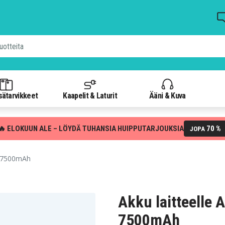
isätarvikkeet
Kaapelit & Laturit
Ääni & Kuva
🔥 ELOKUUN ALE – LÖYDÄ TUHANSIA HUIPPUTARJOUKSIA
70 %
JOPA
V, 7500mAh
Akku laitteelle A
7500mAh