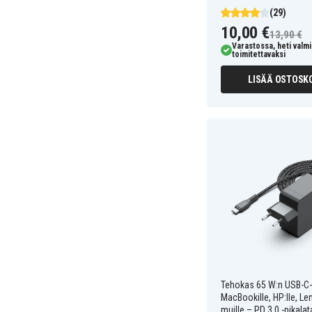
(29)
10,00 €
13,90 €
Varastossa, heti valmi
toimitettavaksi
LISÄÄ OSTOSKO
Tehokas 65 W:n USB-C-l
MacBookille, HP:lle, Le
muille – PD 3.0 -pikala