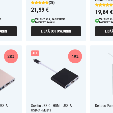
(38)
21,99 €
19,64 €
s
Varastossa, heti valmis
Varastossa
toimitettavaksi
toimitetta
RIIN
LISÄÄ OSTOSKORIIN
LISÄ
ALE
28%
49%
USB-A -
Sovitin USB-C - HDMI - USB-A -
Deltaco Pain
USB-C - Musta