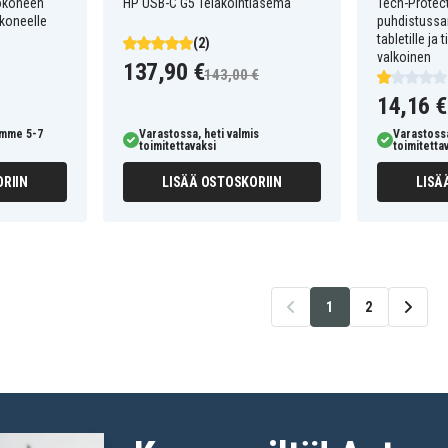
tokoneen
HP USB-C G5 Telakointiasema
Tech-Protect
okoneelle
puhdistussa
tabletille ja
(2)
valkoinen
137,90 €
143,00 €
14,16 €
amme 5-7
Varastossa, heti valmis
Varastossa
toimitettavaksi
toimitetta
RIIN
LISÄÄ OSTOSKORIIN
LISÄ
1
2