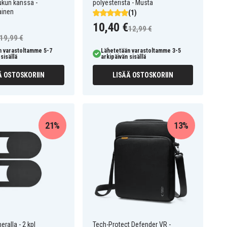
aukun kanssa -
polyesteristä - Musta
ainen
(1)
10,40 €
12,99 €
19,99 €
n varastoltamme 5-7
Lähetetään varastoltamme 3-5
sisällä
arkipäivän sisällä
Ä OSTOSKORIIN
LISÄÄ OSTOSKORIIN
21%
13%
ralla - 2 kpl
Tech-Protect Defender VR -