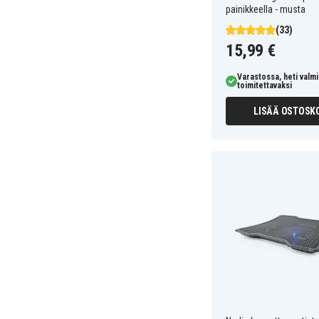
painikkeella - musta
(33)
15,99 €
Varastossa, heti valmi
toimitettavaksi
LISÄÄ OSTOSKO