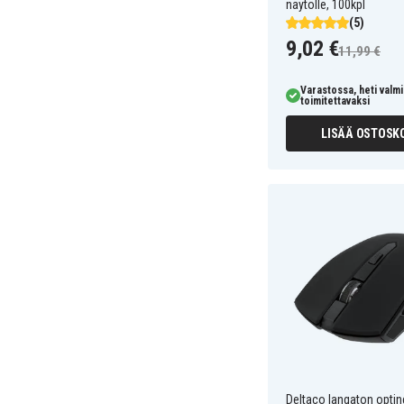
näytölle, 100kpl
(5)
9,02 €
11,99 €
Varastossa, heti valmi
toimitettavaksi
LISÄÄ OSTOSKO
Deltaco langaton optine