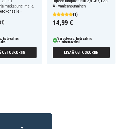
 20-in-1
Ugreen langaton hiiri 2,4 GHz, USB-
rja matkapuhelimelle,
A - vaaleanpunainen
 tietokoneelle –
(1)
14,99 €
(1)
, heti valmis
Varastossa, heti valmis
vaksi
toimitettavaksi
Ä OSTOSKORIIN
LISÄÄ OSTOSKORIIN