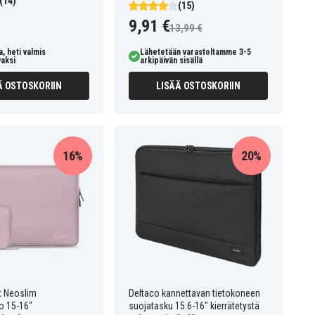
(14)
(15)
9,91 €
13,99 €
, heti valmis
Lähetetään varastoltamme 3-5
vaksi
arkipäivän sisällä
Ä OSTOSKORIIN
LISÄÄ OSTOSKORIIN
16%
20%
t Neoslim
Deltaco kannettavan tietokoneen
o 15-16"
suojatasku 15.6-16" kierrätetystä