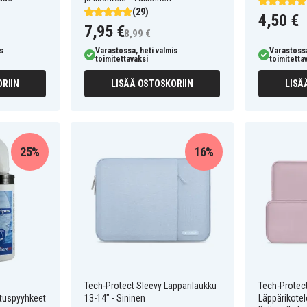
(29)
4,50 €
7,95 €
8,99 €
s
Varastossa, heti valmis
Varastossa
toimitettavaksi
toimitetta
RIIN
LISÄÄ OSTOSKORIIN
LISÄ
25%
16%
Tech-Protect Sleevy Läppärilaukku
Tech-Protec
stuspyyhkeet
13-14" - Sininen
Läppärikotel