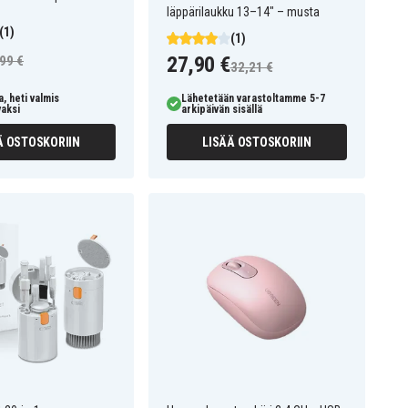
läppärilaukku 13–14" – musta
(1)
(1)
27,90 €
99 €
32,21 €
, heti valmis
Lähetetään varastoltamme 5-7
vaksi
arkipäivän sisällä
Ä OSTOSKORIIN
LISÄÄ OSTOSKORIIN