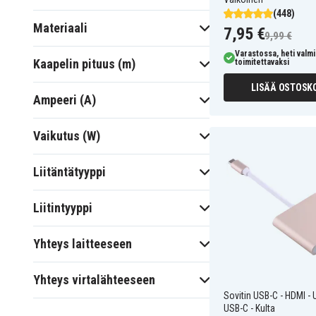
(448)
Materiaali
7,95 €
9,99 €
Varastossa, heti valmi
Kaapelin pituus (m)
toimitettavaksi
LISÄÄ OSTOSKO
Ampeeri (A)
Vaikutus (W)
Liitäntätyyppi
Liitintyyppi
Yhteys laitteeseen
Yhteys virtalähteeseen
Sovitin USB-C - HDMI - 
USB-C - Kulta