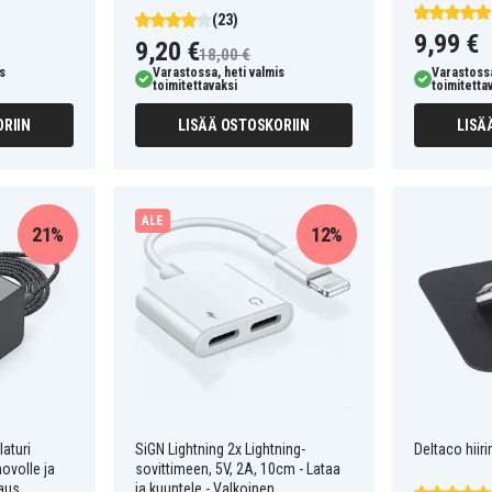
(23)
9,99 €
9,20 €
18,00 €
s
Varastossa, heti valmis
Varastossa
toimitettavaksi
toimitetta
RIIN
LISÄÄ OSTOSKORIIN
LISÄ
ALE
21%
12%
aturi
SiGN Lightning 2x Lightning-
Deltaco hiir
novolle ja
sovittimeen, 5V, 2A, 10cm - Lataa
taus
ja kuuntele - Valkoinen