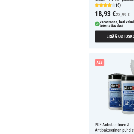
(6)
18,93 €
23,99 €
Varastossa, heti valmi
toimitettavaksi
LISÄÄ OSTOSKO
ALE
PRF Antistaattinen &
Antibakteerinen puhdi