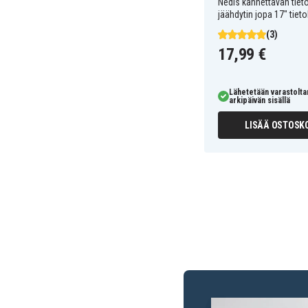
Nedis kannettavan tie
jäähdytin jopa 17" tiet
(3)
17,99 €
Lähetetään varastolt
arkipäivän sisällä
LISÄÄ OSTOSKO