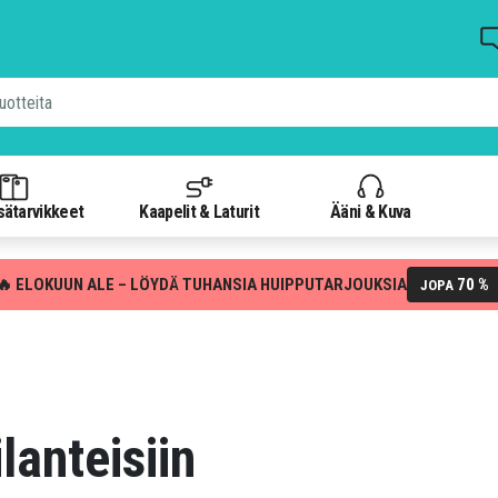
isätarvikkeet
Kaapelit & Laturit
Ääni & Kuva
🔥 ELOKUUN ALE – LÖYDÄ TUHANSIA HUIPPUTARJOUKSIA
70 %
JOPA
ilanteisiin