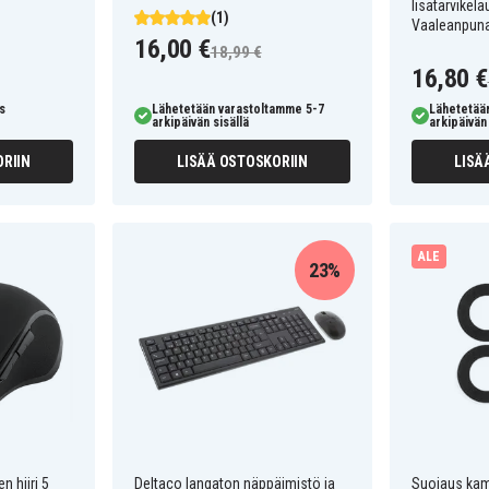
lisätarvikel
(1)
Vaaleanpun
16,00 €
18,99 €
16,80 €
s
Lähetetään varastoltamme 5-7
Lähetetää
arkipäivän sisällä
arkipäivän 
RIIN
LISÄÄ OSTOSKORIIN
LISÄ
ALE
23%
n hiiri 5
Deltaco langaton näppäimistö ja
Suojaus kame