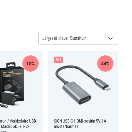
Järjestä tilaus:
ALE
18%
44%
uri / Verkkolaite USB-
SIGN USB-C-HDMI-sovitin 5V, 1A -
 MacBookille, PC-
musta/harmaa
 jne.