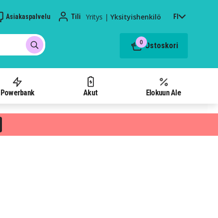
Yritys
|
Yksityishenkilö
Asiakaspalvelu
Tili
FI
0
Ostoskori
Powerbank
Akut
Elokuun Ale