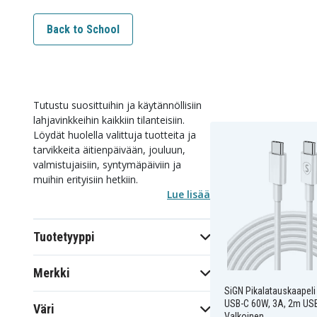
Back to School
Tutustu suosittuihin ja käytännöllisiin
lahjavinkkeihin kaikkiin tilanteisiin.
Löydät huolella valittuja tuotteita ja
tarvikkeita äitienpäivään, jouluun,
valmistujaisiin, syntymäpäiviin ja
muihin erityisiin hetkiin.
Lue lisää
Tuotetyyppi
Merkki
SiGN Pikalatauskaapeli
USB-C 60W, 3A, 2m USB
Väri
Valkoinen