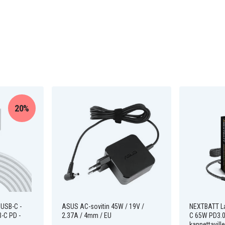
20%
 USB-C -
ASUS AC-sovitin 45W / 19V /
NEXTBATT Lat
-C PD -
2.37A / 4mm / EU
C 65W PD3.0
kannettaville