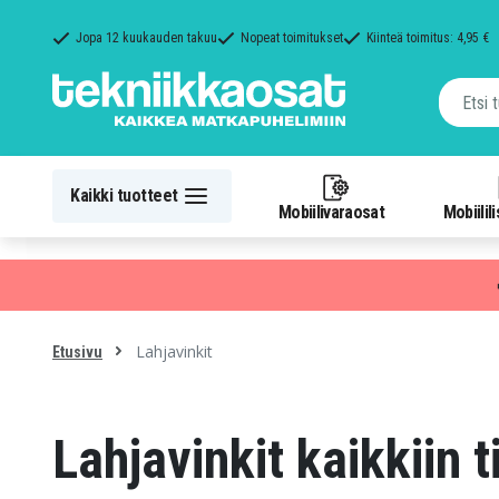
Jopa 12 kuukauden takuu
Nopeat toimitukset
Kiinteä toimitus: 4,95 €
Kaikki tuotteet
Mobiilivaraosat
Mobiilil
Lahjavinkit
Etusivu
Lahjavinkit kaikkiin t