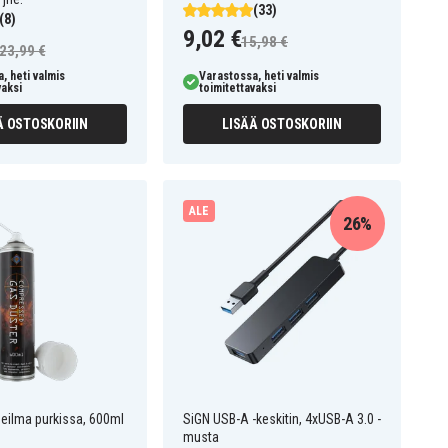
(33)
(8)
9,02 €
15,98 €
23,99 €
, heti valmis
Varastossa, heti valmis
vaksi
toimitettavaksi
Ä OSTOSKORIIN
LISÄÄ OSTOSKORIIN
ALE
26%
eilma purkissa, 600ml
SiGN USB-A -keskitin, 4xUSB-A 3.0 -
musta