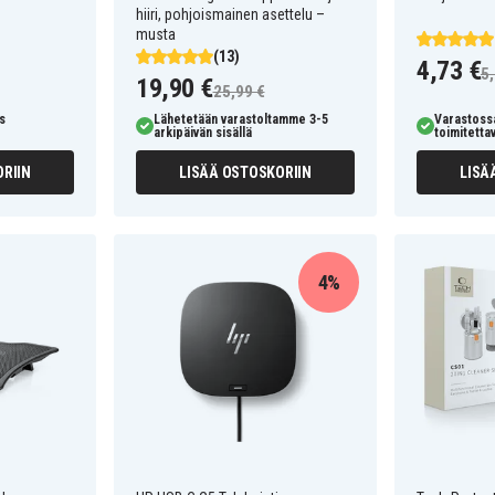
hiiri, pohjoismainen asettelu –
musta
(13)
4,73 €
5,
19,90 €
25,99 €
s
Lähetetään varastoltamme 3-5
Varastossa
arkipäivän sisällä
toimitetta
RIIN
LISÄÄ OSTOSKORIIN
LISÄ
4%