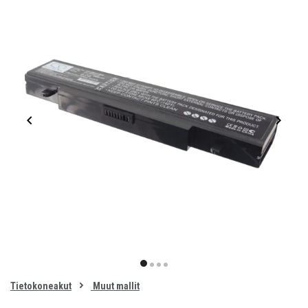
Item
1
item
item
item
item
of
0
Tietokoneakut
Muut mallit
1
2
3
4