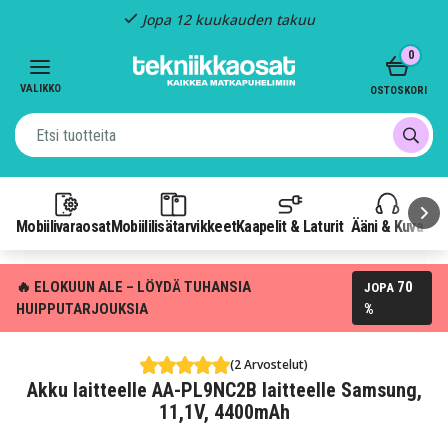
Jopa 12 kuukauden takuu
Item
0
1
of
VALIKKO
OSTOSKORI
3
Mobiilivaraosat
Mobiililisätarvikkeet
Kaapelit & Laturit
Ääni & Kuva
P
🔥 ELOKUUN ALE – LÖYDÄ TUHANSIA
70
JOPA
HUIPPUTARJOUKSIA
%
(2 Arvostelut)
Akku laitteelle AA-PL9NC2B laitteelle Samsung,
11,1V, 4400mAh