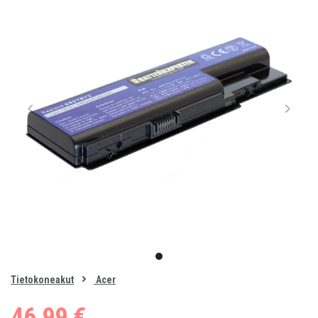
Item
1
item
of
0
Tietokoneakut
Acer
1
46,99 €