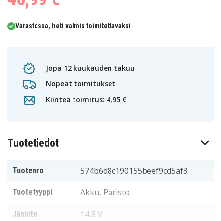
Varastossa, heti valmis toimitettavaksi
Jopa 12 kuukauden takuu
Nopeat toimitukset
Kiinteä toimitus: 4,95 €
Tuotetiedot
574b6d8c190155beef9cd5af3
Tuotenro
Akku, Paristo
Tuotetyyppi
14,8 V
Jännite