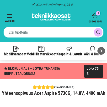
Kiinteä toimitus: 4,95 €
Item
0
3
of
VALIKKO
OSTOSKORI
3
Mobiilivaraosat
Mobiililisätarvikkeet
Kaapelit & Laturit
Ääni & Kuva
P
🔥 ELOKUUN ALE – LÖYDÄ TUHANSIA
70
JOPA
HUIPPUTARJOUKSIA
%
(14 Arvostelut)
Yhteensopivuus Acer Aspire 5730G, 14.8V, 4400 mAh