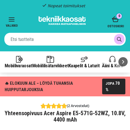
Nopeat toimitukset
Item
0
2
of
VALIKKO
OSTOSKORI
3
Mobiilivaraosat
Mobiililisätarvikkeet
Kaapelit & Laturit
Ääni & Kuva
P
🔥 ELOKUUN ALE – LÖYDÄ TUHANSIA
70
JOPA
HUIPPUTARJOUKSIA
%
(2 Arvostelut)
Yhteensopivuus Acer Aspire E5-571G-52WZ, 10.8V,
4400 mAh