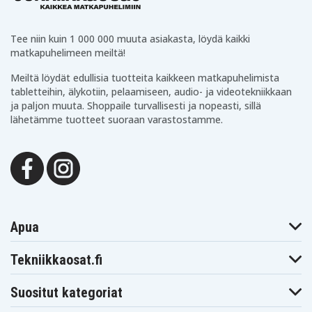
Acer Aspire E5-
Acer Aspire E5-
Acer Aspire E5-
571G-31N9
571G-35AY
571G-377G
Acer Aspire E5-
Acer Aspire E5-
Acer Aspire E5-
Tee niin kuin 1 000 000 muuta asiakasta, löydä kaikki
571G-38QU
571G-38VF
571G-50K9
Acer Aspire E5-
Acer Aspire E5-
Acer Aspire E5-
matkapuhelimeen meiltä!
571G-50R8
571G-50V1
571G-514W
Acer Aspire E5-
Acer Aspire E5-
Acer Aspire E5-
Meiltä löydät edullisia tuotteita kaikkeen matkapuhelimista
571G-51TH
571G-520X
571G-522K
tabletteihin, älykotiin, pelaamiseen, audio- ja videotekniikkaan
Acer Aspire E5-
Acer Aspire E5-
Acer Aspire E5-
ja paljon muuta. Shoppaile turvallisesti ja nopeasti, sillä
571G-52T3
571G-52WZ
571G-5364
lähetämme tuotteet suoraan varastostamme.
Acer Aspire E5-
Acer Aspire E5-
Acer Aspire E5-
571G-536E
571G-539F
571G-53GC
Acer Aspire E5-
Acer Aspire E5-
Acer Aspire E5-
571G-542J
571G-544E
571G-565W
Acer Aspire E5-
Acer Aspire E5-
Acer Aspire E5-
571G-56DS
571G-575Y
571G-578E
Acer Aspire E5-
Acer Aspire E5-
Acer Aspire E5-
571G-58F1
571G-58N5
571G-59CT
Acer Aspire E5-
Acer Aspire E5-
Acer Aspire E5-
571G-59EJ
571G-59N4
571G-60PM
Apua
Acer Aspire E5-
Acer Aspire E5-
Acer Aspire E5-
571G-611H
571G-61PD
571G-63CG
Tekniikkaosat.fi
Acer Aspire E5-
Acer Aspire E5-
Acer Aspire E5-
571G-6685
571G-6873
571G-70DB
Acer Aspire E5-
Acer Aspire E5-
Acer Aspire E5-
Suositut kategoriat
571G-70W2
571G-717X
571G-71VR
Acer Aspire E5-
Acer Aspire E5-
Acer Aspire E5-