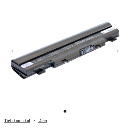
Item
1
item
of
0
Tietokoneakut
Acer
1