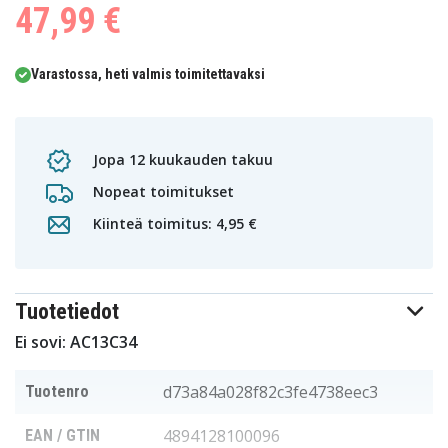
47,99 €
Varastossa, heti valmis toimitettavaksi
Jopa 12 kuukauden takuu
Nopeat toimitukset
Kiinteä toimitus: 4,95 €
Tuotetiedot
Ei sovi: AC13C34
d73a84a028f82c3fe4738eec3
Tuotenro
4894128100096
EAN / GTIN