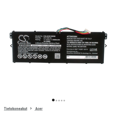
Item
1
item
item
item
item
item
of
0
Tietokoneakut
Acer
1
2
3
4
5