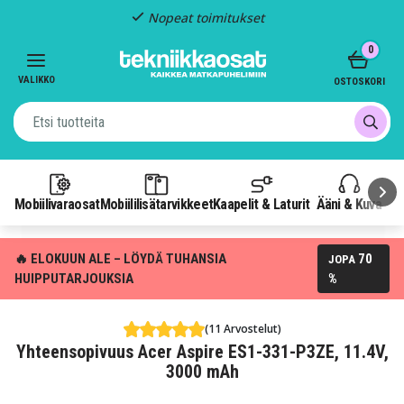
Nopeat toimitukset
Item
0
2
of
VALIKKO
OSTOSKORI
3
Mobiilivaraosat
Mobiililisätarvikkeet
Kaapelit & Laturit
Ääni & Kuva
P
🔥 ELOKUUN ALE – LÖYDÄ TUHANSIA
70
JOPA
HUIPPUTARJOUKSIA
%
(11 Arvostelut)
Yhteensopivuus Acer Aspire ES1-331-P3ZE, 11.4V,
3000 mAh