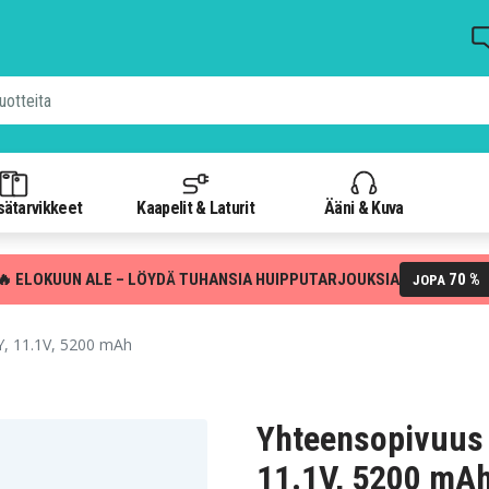
isätarvikkeet
Kaapelit & Laturit
Ääni & Kuva
🔥 ELOKUUN ALE – LÖYDÄ TUHANSIA HUIPPUTARJOUKSIA
70 %
JOPA
Y, 11.1V, 5200 mAh
Yhteensopivuus 
11.1V, 5200 mA