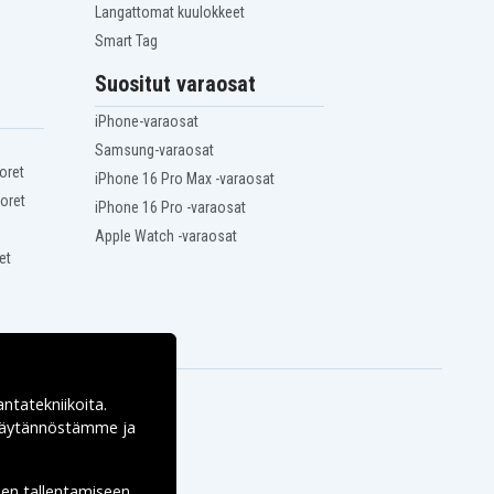
Langattomat kuulokkeet
Smart Tag
Suositut varaosat
iPhone-varaosat
Samsung-varaosat
oret
iPhone 16 Pro Max -varaosat
oret
iPhone 16 Pro -varaosat
Apple Watch -varaosat
et
antatekniikoita.
ekäytännöstämme ja
den tallentamiseen