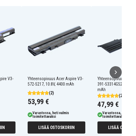
pire V3-
Yhteensopivuus Acer Aspire V3-
Yhteensopivuus Acer 
572-5217, 10.8V, 4400 mAh
391-53314G52add, 11.
mAh
(2)
(2)
53,99 €
47,99 €
Varastossa, heti valmis
Varastossa, heti valm
toimitettavaksi
toimitettavaksi
IIN
LISÄÄ OSTOSKORIIN
LISÄÄ OSTOSKO