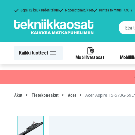
Jopa 12 kuukauden takuu
Nopeat toimitukset
Kiinteä toimitus: 4,95 €
Kaikki tuotteet
Mobiilivaraosat
Mobiilil
Acer Aspire F5-573G-59L
Akut
Tietokoneakut
Acer