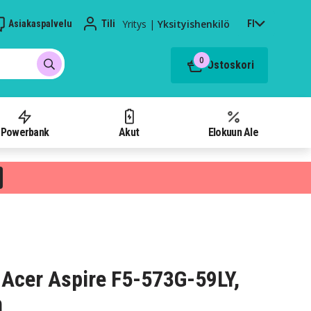
Yritys
|
Yksityishenkilö
Asiakaspalvelu
Tili
FI
0
Ostoskori
Powerbank
Akut
Elokuun Ale
Acer Aspire F5-573G-59LY,
h