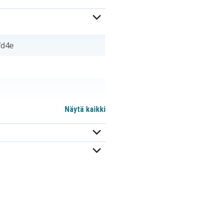
7d4e
Näytä kaikki
m