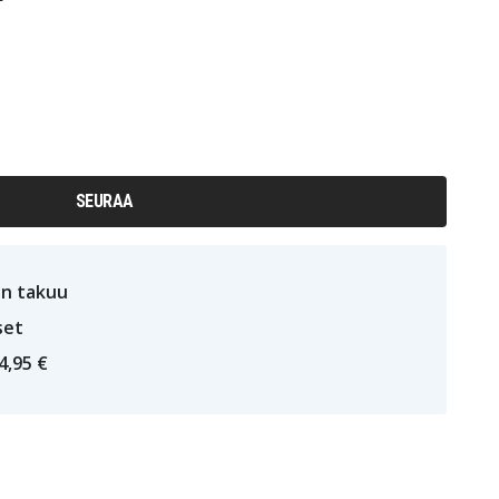
SEURAA
n takuu
set
4,95 €