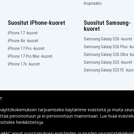
Acer Travelmate P259-
Inspiraatio
G2-MG-34UV
Acer Travelmate P259-
G2-MG-52GE
Acer Travelmate P259-
Suositut iPhone-kuoret
Suositut Samsung-
G2-MG-54WV
kuoret
Acer Travelmate P259-
iPhone 17 -kuoret
G2-MG-58NH
Samsung Galaxy S26 -kuoret
Acer Travelmate P259-
iPhone Air -kuoret
G2-MG-74C2
Samsung Galaxy S26 Plus -ku
iPhone 17 Pro -kuoret
Acer Travelmate P259-
G2-MG-76V6
Samsung Galaxy S26 Ultra -ku
iPhone 17 Pro Max -kuoret
Acer Travelmate P259-M-
Samsung Galaxy S25 -kuoret
30KX
iPhone 17e -kuoret
M-
Acer Travelmate P259-M-
Samsung Galaxy S25 FE -kuor
31KM
M-
Acer Travelmate P259-M-
34MF
M-
Acer Travelmate P259-M-
36EC
IT
 käyttökokemuksen tarjoamiseksi käytämme
evästeitä
ja muita seur
Toimitusvaihtoehdot
yttää personoituun ja ei-personoituun mainontaan. Lue lisää eväst
ittelee henkilötietoja
.
kaikki” annat suostumuksesi evästeiden ja muiden seurantatekniikoi