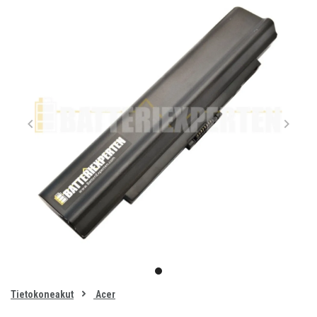
Item
1
item
of
0
Tietokoneakut
Acer
1