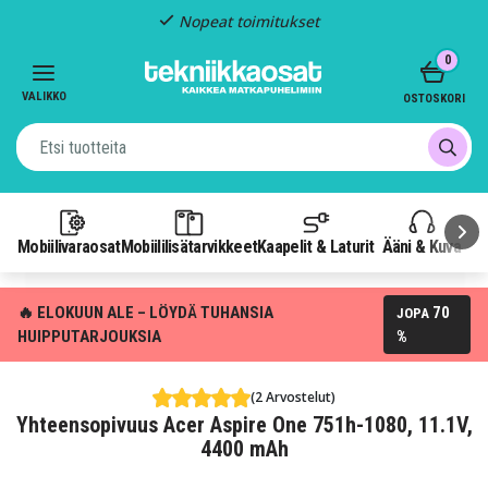
Nopeat toimitukset
Item
0
2
of
VALIKKO
OSTOSKORI
3
Mobiilivaraosat
Mobiililisätarvikkeet
Kaapelit & Laturit
Ääni & Kuva
P
🔥 ELOKUUN ALE – LÖYDÄ TUHANSIA
70
JOPA
HUIPPUTARJOUKSIA
%
(2 Arvostelut)
Yhteensopivuus Acer Aspire One 751h-1080, 11.1V,
4400 mAh