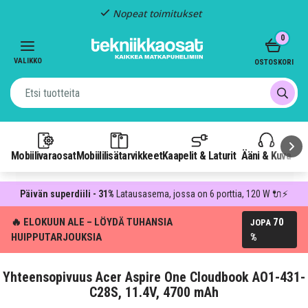
Nopeat toimitukset
Item
0
2
of
VALIKKO
OSTOSKORI
3
Mobiilivaraosat
Mobiililisätarvikkeet
Kaapelit & Laturit
Ääni & Kuva
P
Päivän superdiili - 31%
Latausasema, jossa on 6 porttia, 120 W 🔌⚡
🔥 ELOKUUN ALE – LÖYDÄ TUHANSIA
70
JOPA
HUIPPUTARJOUKSIA
%
Yhteensopivuus Acer Aspire One Cloudbook AO1-431-
C28S, 11.4V, 4700 mAh