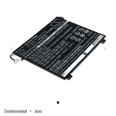
Item
1
item
of
0
Tietokoneakut
Acer
1