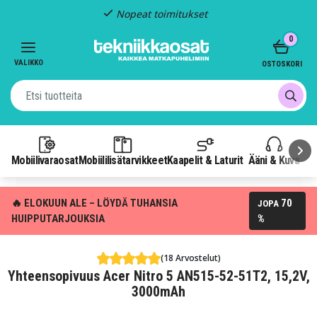
Nopeat toimitukset
Item
0
2
of
VALIKKO
OSTOSKORI
3
Mobiilivaraosat
Mobiililisätarvikkeet
Kaapelit & Laturit
Ääni & Kuva
P
🔥 ELOKUUN ALE – LÖYDÄ TUHANSIA
70
JOPA
HUIPPUTARJOUKSIA
%
(18 Arvostelut)
Yhteensopivuus Acer Nitro 5 AN515-52-51T2, 15,2V,
3000mAh