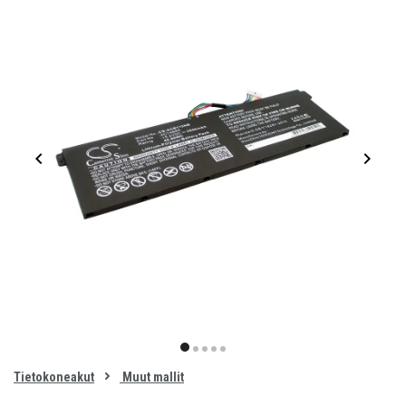
Item
1
item
item
item
item
item
of
0
Tietokoneakut
Muut mallit
1
2
3
4
5