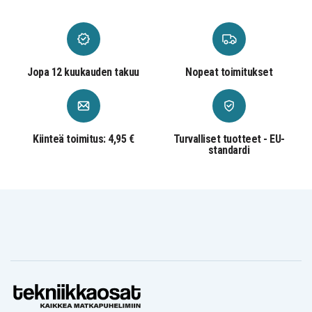
3c2e32c3e1eebbbef78e1638e
Tuotenro
4894128100102
EAN / GTIN
Jopa 12 kuukauden takuu
Nopeat toimitukset
Akku, Paristo
Tuotetyyppi
15,2 V
Jännite
Kiinteä toimitus: 4,95 €
Turvalliset tuotteet - EU-
260,66 x 88,26 x 5,32 mm
Mitat
standardi
3000 mAh
Kapasiteetti
Akku korvaa:
AC011353
AC14A8K
AC14B18K
AC14B18K(4ICP5/57/80)
AC14B8K
AP14B8K
KT.0030G.004
KT.00403.024
KT.0040G.004
KT.0040G.006
KT.0040G.011
KT0030G.004
MS2392
NE511
NE512
NX.G10EK.016