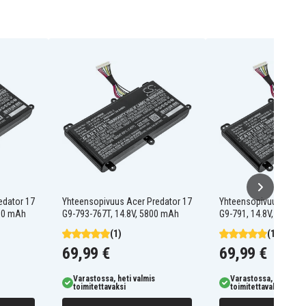
edator 17
Yhteensopivuus Acer Predator 17
Yhteensopivuus Acer 
800 mAh
G9-793-767T, 14.8V, 5800 mAh
G9-791, 14.8V, 5800 
(1)
(1)
69,99 €
69,99 €
Varastossa, heti valmis
Varastossa, heti valm
toimitettavaksi
toimitettavaksi