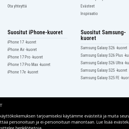
Ota yhteyttä
Evästeet
Inspiraatio
Suositut iPhone-kuoret
Suositut Samsung-
kuoret
iPhone 17 -kuoret
Samsung Galaxy S26 -kuoret
iPhone Air -kuoret
Samsung Galaxy S26 Plus -ku
iPhone 17 Pro -kuoret
Samsung Galaxy S26 Ultra -ku
iPhone 17 Pro Max -kuoret
Samsung Galaxy S25 -kuoret
iPhone 17e -kuoret
Samsung Galaxy S25 FE -kuor
IT
 käyttökokemuksen tarjoamiseksi käytämme
evästeitä
ja muita seur
Toimitusvaihtoehdot
yttää personoituun ja ei-personoituun mainontaan. Lue lisää eväst
ittelee henkilötietoja
.