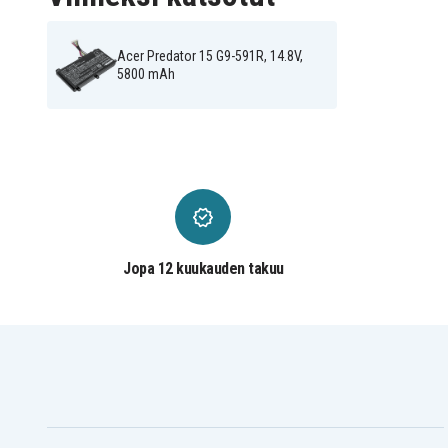
Acer Predator G9-591
Acer Predator G9-791
Acer Predator G9000-72F3
Acer Predator G9000-7
Acer Predator 15 G9-591R, 14.8V,
Acer Predator GX-7
5800 mAh
Jopa 12 kuukauden takuu