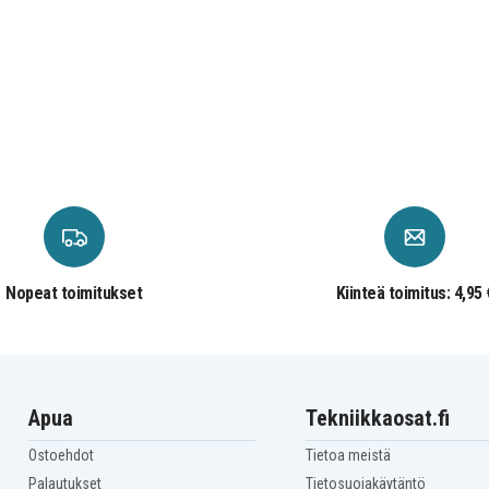
Acer Predator G9000
Acer Predator G9000-
4P8
757W
Nopeat toimitukset
Kiinteä toimitus: 4,95 
Apua
Tekniikkaosat.fi
Ostoehdot
Tietoa meistä
Palautukset
Tietosuojakäytäntö