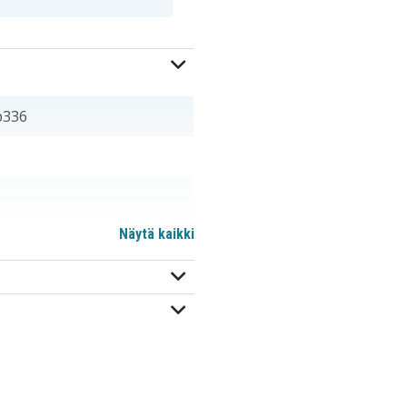
b336
Näytä kaikki
m