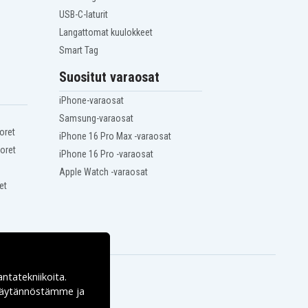
USB-C-laturit
Langattomat kuulokkeet
Smart Tag
Suositut varaosat
iPhone-varaosat
Samsung-varaosat
oret
iPhone 16 Pro Max -varaosat
oret
iPhone 16 Pro -varaosat
Apple Watch -varaosat
et
antatekniikoita.
ekäytännöstämme ja