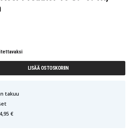
h
itettavaksi
LISÄÄ OSTOSKORIIN
n takuu
set
4,95 €