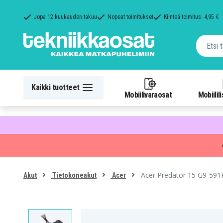
Jopa 12 kuukauden takuu
Nopeat toimitukset
Kiinteä toimitus: 4,95 €
Kaikki tuotteet
Mobiilivaraosat
Mobiilil
Acer Predator 15 G9-591
Akut
Tietokoneakut
Acer