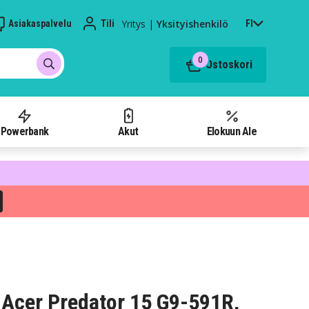
Yritys
|
Yksityishenkilö
Asiakaspalvelu
Tili
FI
0
Ostoskori
Powerbank
Akut
Elokuun Ale
Acer Predator 15 G9-591R,