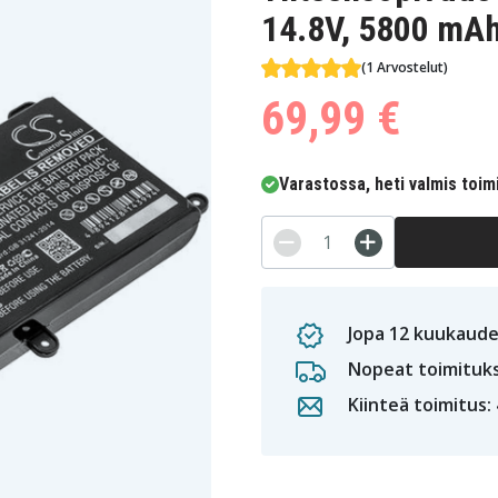
14.8V, 5800 mA
(1 Arvostelut)
69,99 €
Varastossa, heti valmis toim
Jopa 12 kuukaude
Nopeat toimituk
Kiinteä toimitus: 