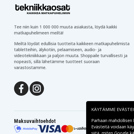
Tee niin kuin 1 000 000 muuta asiakasta, löydä kaikki
matkapuhelimeen meiltä!
Meiltä löydät edullisia tuotteita kaikkeen matkapuhelimista
tabletteihin, älykotiin, pelaamiseen, audio- ja
videotekniikkaan ja paljon muuta. Shoppaile turvallisesti ja
nopeasti, sillä lähetämme tuotteet suoraan
varastostamme.
KÄYTÄMME EVÄSTE
Parhaan mahdollisen
Maksuvaihtoehdot
Evästeitä voidaan kä
siitä, miten
Google käs