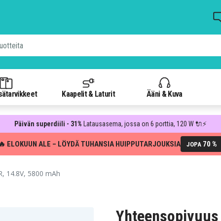
isätarvikkeet
Kaapelit & Laturit
Ääni & Kuva
Päivän superdiili - 31%
Latausasema, jossa on 6 porttia, 120 W 🔌⚡
🔥 ELOKUUN ALE – LÖYDÄ TUHANSIA HUIPPUTARJOUKSIA
70 %
JOPA
R, 14.8V, 5800 mAh
Yhteensopivuus 