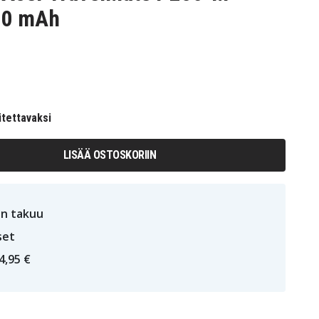
00 mAh
itettavaksi
LISÄÄ OSTOSKORIIN
n takuu
set
4,95 €