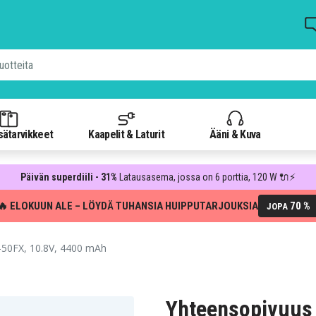
isätarvikkeet
Kaapelit & Laturit
Ääni & Kuva
Päivän superdiili - 31%
Latausasema, jossa on 6 porttia, 120 W 🔌⚡
🔥 ELOKUUN ALE – LÖYDÄ TUHANSIA HUIPPUTARJOUKSIA
70 %
JOPA
50FX, 10.8V, 4400 mAh
Yhteensopivuus