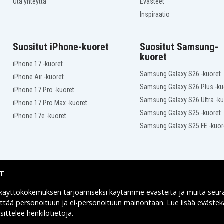
Ota yhteyttä
Evästeet
Acer Aspire V3-572G-59TB
Inspiraatio
Acer Aspire V3-572P-540V
Acer Aspire V5-572G
Acer AspireV3-572
Suositut iPhone-kuoret
Suositut Samsung-
Acer E5-572G-54Z5
kuoret
Acer EX2510G-31ZL
iPhone 17 -kuoret
Acer EX2511G-53M2
Samsung Galaxy S26 -kuoret
Acer EX2511G-7463
iPhone Air -kuoret
Acer EXTENSA 2509
Samsung Galaxy S26 Plus -ku
iPhone 17 Pro -kuoret
SERIES
Samsung Galaxy S26 Ultra -ku
Acer EXTENSA EX2510G
iPhone 17 Pro Max -kuoret
SERIES
Samsung Galaxy S25 -kuoret
iPhone 17e -kuoret
Acer Extensa 2510G
Samsung Galaxy S25 FE -kuor
Acer TravelMate P256-M
M-
Acer TravelMate P256-M-
33LF
M-
Acer TravelMate P256-M-
385Y
M-
Acer TravelMate P256-M-
IT
51Q1
M-
Acer TravelMate P256-M-
 käyttökokemuksen tarjoamiseksi käytämme
evästeitä
ja muita seur
Toimitusvaihtoehdot
551U
yttää personoituun ja ei-personoituun mainontaan. Lue lisää eväst
M-
Acer TravelMate P256-M-
56T9
ittelee henkilötietoja
.
M-
Acer TravelMate P256-M-