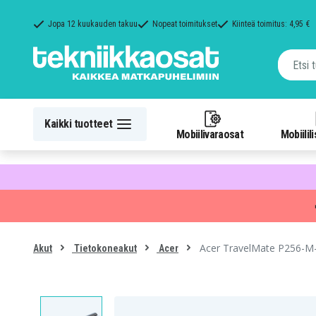
Jopa 12 kuukauden takuu
Nopeat toimitukset
Kiinteä toimitus: 4,95 €
Kaikki tuotteet
Mobiilivaraosat
Mobiilil
Acer TravelMate P256-M-
Akut
Tietokoneakut
Acer