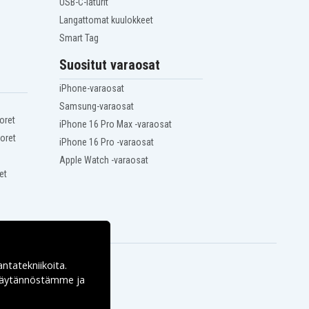
USB-C-laturit
Langattomat kuulokkeet
Smart Tag
Suositut varaosat
iPhone-varaosat
Samsung-varaosat
oret
iPhone 16 Pro Max -varaosat
oret
iPhone 16 Pro -varaosat
Apple Watch -varaosat
et
antatekniikoita.
ekäytännöstämme ja