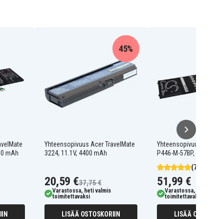
45%
avelMate
Yhteensopivuus Acer TravelMate
Yhteensopivuus Acer 
500 mAh
3224, 11.1V, 4400 mAh
P446-M-57BP, 15.2V, 
(7)
20,59 €
51,99 €
37,75 €
Varastossa, heti valmis
Varastossa, heti valm
toimitettavaksi
toimitettavaksi
IIN
LISÄÄ OSTOSKORIIN
LISÄÄ OSTOSKO