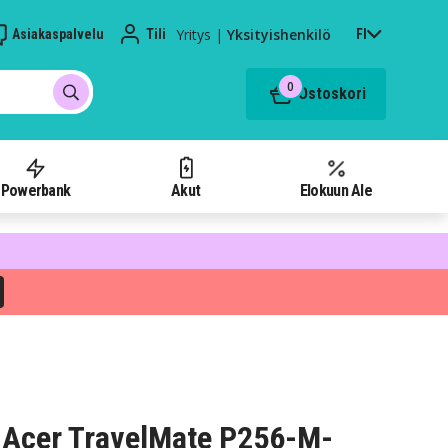
Yritys
|
Yksityishenkilö
Asiakaspalvelu
Tili
FI
0
Ostoskori
Powerbank
Akut
Elokuun Ale
 Acer TravelMate P256-M-