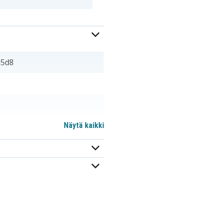
a5d8
Näytä kaikki
m