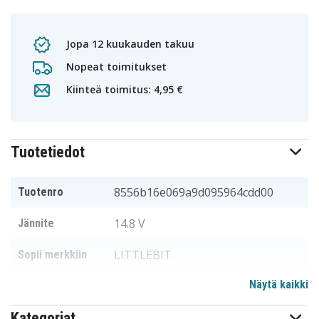
Jopa 12 kuukauden takuu
Nopeat toimitukset
Kiinteä toimitus: 4,95 €
Tuotetiedot
8556b16e069a9d095964cdd00
Tuotenro
14.8 V
Jännite
LITTLEBIT
Sopii merkkiin
Näytä kaikki
Li-ion
akun tyyppi
Kategoriat
132.70 x 96.10 x 21.60 mm
Mitat