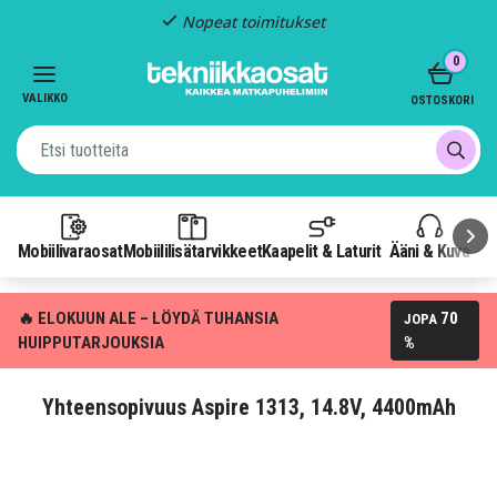
Nopeat toimitukset
Item
0
2
of
VALIKKO
OSTOSKORI
3
Mobiilivaraosat
Mobiililisätarvikkeet
Kaapelit & Laturit
Ääni & Kuva
P
🔥 ELOKUUN ALE – LÖYDÄ TUHANSIA
70
JOPA
HUIPPUTARJOUKSIA
%
Yhteensopivuus Aspire 1313, 14.8V, 4400mAh