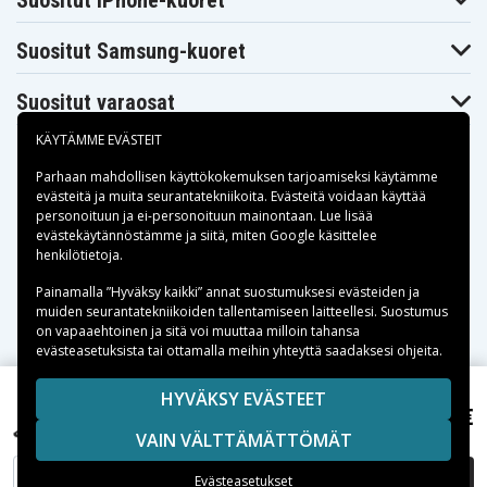
Suositut iPhone-kuoret
Suositut Samsung-kuoret
Suositut varaosat
KÄYTÄMME EVÄSTEIT
Parhaan mahdollisen käyttökokemuksen tarjoamiseksi käytämme
evästeitä
ja muita seurantatekniikoita. Evästeitä voidaan käyttää
personoituun ja ei-personoituun mainontaan. Lue lisää
Maksuvaihtoehdot
evästekäytännöstämme ja siitä, miten
Google käsittelee
henkilötietoja
.
Toimitusvaihtoehdot
Painamalla ”Hyväksy kaikki” annat suostumuksesi evästeiden ja
muiden seurantatekniikoiden tallentamiseen laitteellesi. Suostumus
on vapaaehtoinen ja sitä voi muuttaa milloin tahansa
evästeasetuksista tai ottamalla meihin yhteyttä saadaksesi ohjeita.
Copyright © 2026, Spares Nordic AB
HYVÄKSY EVÄSTEET
76,47 €
SIVULLA MAINITUT TAVARAMERKIT OVAT OMISTAJIENSA
Asus E406MA-BVREVIEW, 11.4V, 4800 mAh
VAIN VÄLTTÄMÄTTÖMÄT
OMAISUUTTA.
LISÄÄ OSTOSKORIIN
Evästeasetukset