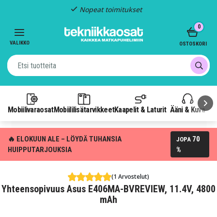
Nopeat toimitukset
Item
0
2
of
VALIKKO
OSTOSKORI
3
Mobiilivaraosat
Mobiililisätarvikkeet
Kaapelit & Laturit
Ääni & Kuva
P
🔥 ELOKUUN ALE – LÖYDÄ TUHANSIA
70
JOPA
HUIPPUTARJOUKSIA
%
(1 Arvostelut)
Yhteensopivuus Asus E406MA-BVREVIEW, 11.4V, 4800
mAh