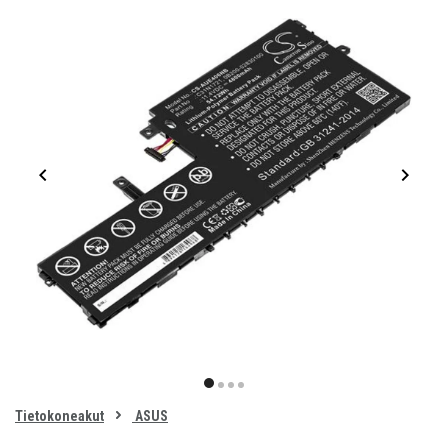
Item
1
item
item
item
item
of
0
Tietokoneakut
ASUS
1
2
3
4