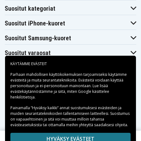
FX502VM-
FX502VM-
FX502VM-
DM560T
DM572T
DM613T
Suositut kategoriat
Asus ROG
Asus ROG
Asus ROG
FX502VM-
FX502VM-
FX502VM-
FY249T
FY250T
FY256T
Suositut iPhone-kuoret
Asus ROG
Asus ROG
Asus ROG
FX502VM-
FX502VM-FY291
G502VM-FY017T
FY353T
Suositut Samsung-kuoret
Asus ROG
Asus ROG
Asus ROG
G502VM-FY183T
G502VM-FY231T
S5VM6700
Asus ROG
Asus ROG
Asus ROG STRIX
Suositut varaosat
S5VS6700
S5VT6700
G502VM-FY398
Asus ROG STRIX
Asus ROG STRIX
Asus ROG Strix
KÄYTÄMME EVÄSTEIT
S5
S5VS
GL502
Asus ROG Strix
Asus ROG Strix
Asus ROG Strix
Parhaan mahdollisen käyttökokemuksen tarjoamiseksi käytämme
GL502VM-
GL502V
GL502VM
evästeitä
ja muita seurantatekniikoita. Evästeitä voidaan käyttää
BI7N10
personoituun ja ei-personoituun mainontaan. Lue lisää
Asus ROG Strix
Asus ROG Strix
Asus ROG Strix
Maksuvaihtoehdot
GL502VM-
GL502VM-
GL502VM-
evästekäytännöstämme ja siitä, miten
Google käsittelee
BM113T
FY009T
FY015T
henkilötietoja
.
Asus ROG Strix
Asus ROG Strix
Asus ROG Strix
GL502VM-
GL502VM-
GL502VM-
Toimitusvaihtoehdot
Painamalla ”Hyväksy kaikki” annat suostumuksesi evästeiden ja
FY022T
FY035T
FY036T
muiden seurantatekniikoiden tallentamiseen laitteellesi. Suostumus
Asus ROG Strix
Asus ROG Strix
Asus ROG Strix
on vapaaehtoinen ja sitä voi muuttaa milloin tahansa
GL502VM-
GL502VM-
GL502VM-
evästeasetuksista tai ottamalla meihin yhteyttä saadaksesi ohjeita.
FY039T
FY044T
FY045T
Asus ROG Strix
Asus ROG Strix
Asus ROG Strix
GL502VM-
GL502VM-
GL502VM-
Copyright © 2026, Spares Nordic AB
HYVÄKSY EVÄSTEET
FY053T
FY163T
FY165T