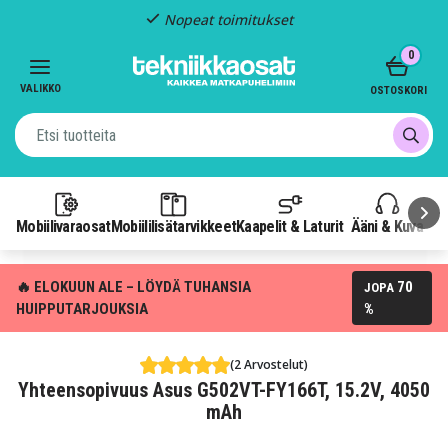
Nopeat toimitukset
Item
0
2
of
VALIKKO
OSTOSKORI
3
Mobiilivaraosat
Mobiililisätarvikkeet
Kaapelit & Laturit
Ääni & Kuva
P
🔥 ELOKUUN ALE – LÖYDÄ TUHANSIA
70
JOPA
HUIPPUTARJOUKSIA
%
(2 Arvostelut)
Yhteensopivuus Asus G502VT-FY166T, 15.2V, 4050
mAh