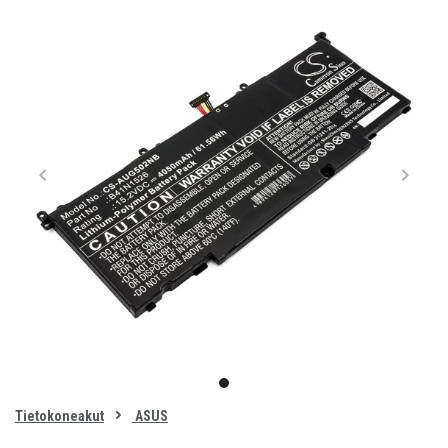
Item
1
item
of
0
Tietokoneakut
ASUS
1