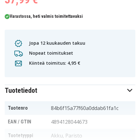
Varastossa, heti valmis toimitettavaksi
Jopa 12 kuukauden takuu
Nopeat toimitukset
Kiinteä toimitus: 4,95 €
Tuotetiedot
84b6f15a77f60a0ddab61fa1c
Tuotenro
4894128044673
EAN / GTIN
Akku, Paristo
Tuotetyyppi