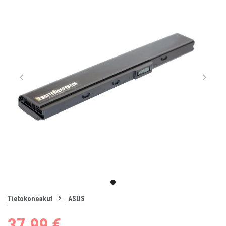
Item
1
item
of
0
Tietokoneakut
ASUS
1
37,99 €