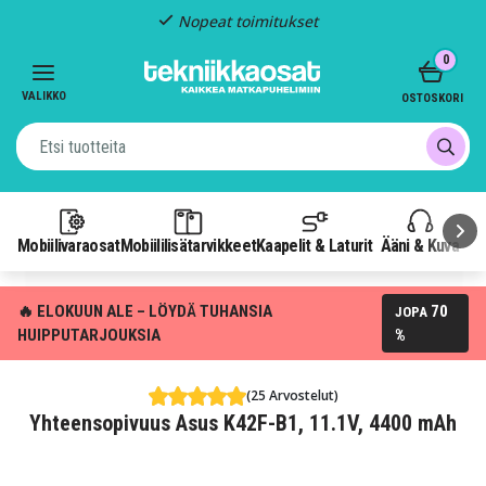
Nopeat toimitukset
Item
0
2
of
VALIKKO
OSTOSKORI
3
Mobiilivaraosat
Mobiililisätarvikkeet
Kaapelit & Laturit
Ääni & Kuva
P
🔥 ELOKUUN ALE – LÖYDÄ TUHANSIA
70
JOPA
HUIPPUTARJOUKSIA
%
(25 Arvostelut)
Yhteensopivuus Asus K42F-B1, 11.1V, 4400 mAh