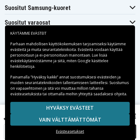
Asus Pro 51S
Asus Pro 51sa
Asus Pro 5I
Suositut Samsung-kuoret
Asus Pro 5IJC
Asus Pro 5IJK
Asus Pro 5ij
Asus Pro 67
Asus Pro 8C
Asus X42
Suositut varaosat
Asus X42D
Asus X42DE
Asus X42E
Asus X42F
Asus X42J
Asus X42JB
KÄYTÄMME EVÄSTEIT
Asus X42JE
Asus X42JK
Asus X42JR
Asus X42JV
Asus X52
Asus X52D
Parhaan mahdollisen käyttökokemuksen tarjoamiseksi käytämme
Asus X52DE
Asus X52DR
Asus X52Dy
evästeitä
ja muita seurantatekniikoita. Evästeitä voidaan käyttää
Asus X52F
Asus X52J
Asus X52JB
personoituun ja ei-personoituun mainontaan. Lue lisää
Asus X52JC
Asus X52JE
Asus X52JG
Maksuvaihtoehdot
evästekäytännöstämme ja siitä, miten
Google käsittelee
Asus X52JK
Asus X52JR
Asus X52Jt
henkilötietoja
.
Asus X52Ju
Asus X52Jv
Asus X52N
Toimitusvaihtoehdot
Asus X52Sg
Asus X5I
Asus X67
Painamalla ”Hyväksy kaikki” annat suostumuksesi evästeiden ja
Asus X8C
muiden seurantatekniikoiden tallentamiseen laitteellesi. Suostumus
on vapaaehtoinen ja sitä voi muuttaa milloin tahansa
evästeasetuksista tai ottamalla meihin yhteyttä saadaksesi ohjeita.
Copyright © 2026, Spares Nordic AB
HYVÄKSY EVÄSTEET
SIVULLA MAINITUT TAVARAMERKIT OVAT OMISTAJIENSA
37,99 €
Asus K42F-B1, 11.1V, 4400 mAh
VAIN VÄLTTÄMÄTTÖMÄT
OMAISUUTTA.
LISÄÄ OSTOSKORIIN
Evästeasetukset