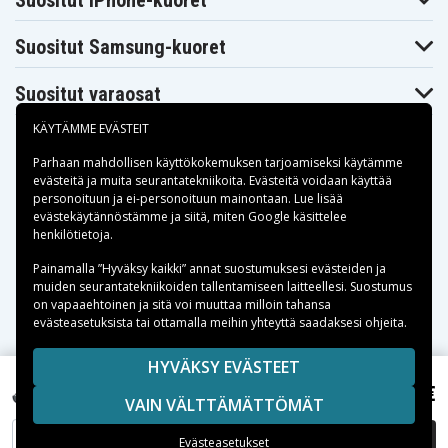
Suositut iPhone-kuoret
Asus N551VW-
Asus N551VW-
Asus N551VW-
FW238T
FY195T
FY197T
Asus N551VW-
Asus N551VW-
Suositut Samsung-kuoret
Asus N551Z
FY219T
FY286T
Asus N551ZU-
Asus N551ZU-
Asus N551ZU
CN010D
DM002H
Suositut varaosat
Asus
Asus N751
Asus N751J
N551ZU7600
KÄYTÄMME EVÄSTEIT
Asus N751JK-
Asus N751JK-
Asus N751JK
DH71
T4161H
Parhaan mahdollisen käyttökokemuksen tarjoamiseksi käytämme
Asus N751JK-
Asus N751JK-
Asus N751JK-
evästeitä
ja muita seurantatekniikoita. Evästeitä voidaan käyttää
T4199H
T4205H
T4226D
personoituun ja ei-personoituun mainontaan. Lue lisää
Asus N751JK-
Asus N751JK-
Asus N751JK-
Maksuvaihtoehdot
evästekäytännöstämme ja siitä, miten
Google käsittelee
T4250H
T7043H
T7064H
henkilötietoja
.
Asus N751JK-
Asus N751JK-
Asus N751JK-
T7100H
T7118H
T7128H
Toimitusvaihtoehdot
Painamalla ”Hyväksy kaikki” annat suostumuksesi evästeiden ja
Asus N751JK-
Asus N751JK-
Asus N751JK-
T7129H
T7130H
T7165H
muiden seurantatekniikoiden tallentamiseen laitteellesi. Suostumus
on vapaaehtoinen ja sitä voi muuttaa milloin tahansa
Asus N751JK-
Asus N751JK-
Asus N751JM
T7246
T7256H
evästeasetuksista tai ottamalla meihin yhteyttä saadaksesi ohjeita.
Asus N751JQ
Asus N751JW
Asus N751JX
Asus N751JX-
Asus N751JX-
Asus N751JX-
Copyright © 2026, Spares Nordic AB
HYVÄKSY EVÄSTEET
T4041T
T4120H
T4180H
SIVULLA MAINITUT TAVARAMERKIT OVAT OMISTAJIENSA
Asus N751JX-
Asus N751JX-
Asus N751JX-
56,99 €
Asus N551JX-DM258T, 10.8V, 4800 mAh
VAIN VÄLTTÄMÄTTÖMÄT
T7006D
OMAISUUTTA.
T7034H
T7060H
Asus N751JX-
Asus N751JX-
Asus N751JX-
T7159H
T7174T
T7233D
LISÄÄ OSTOSKORIIN
Evästeasetukset