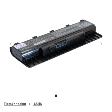
Item
1
item
of
0
Tietokoneakut
ASUS
1