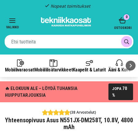
Nopeat toimitukset
Item
0
2
of
VALIKKO
OSTOSKORI
3
Mobiilivaraosat
Mobiililisätarvikkeet
Kaapelit & Laturit
Ääni & Kuva
P
🔥 ELOKUUN ALE – LÖYDÄ TUHANSIA
70
JOPA
HUIPPUTARJOUKSIA
%
(38 Arvostelut)
Yhteensopivuus Asus N551JX-DM258T, 10.8V, 4800
mAh