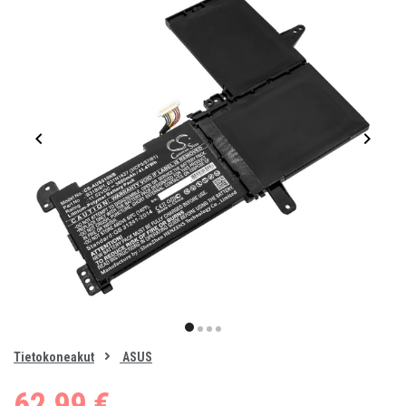
Item
1
item
item
item
item
of
0
Tietokoneakut
ASUS
1
2
3
4
62,99 €