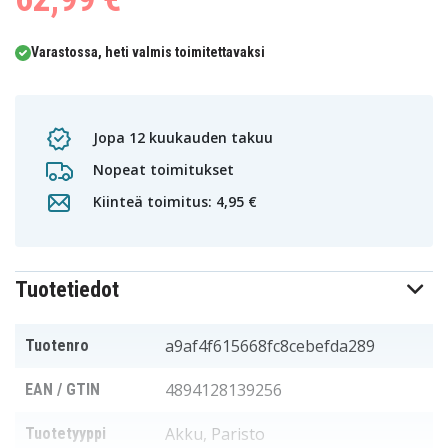
Varastossa, heti valmis toimitettavaksi
Jopa 12 kuukauden takuu
Nopeat toimitukset
Kiinteä toimitus: 4,95 €
Tuotetiedot
a9af4f615668fc8cebefda289
Tuotenro
4894128139256
EAN / GTIN
Akku, Paristo
Tuotetyyppi