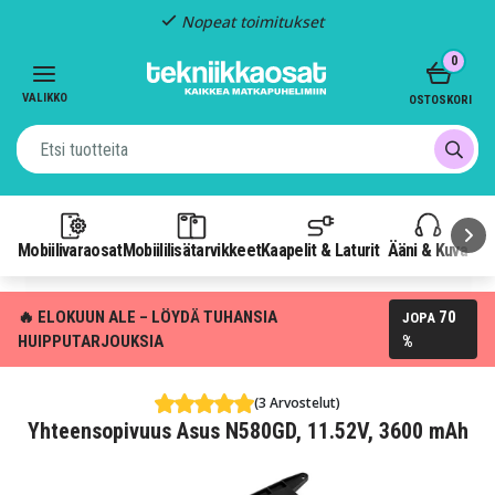
Nopeat toimitukset
Item
0
2
of
VALIKKO
OSTOSKORI
3
Mobiilivaraosat
Mobiililisätarvikkeet
Kaapelit & Laturit
Ääni & Kuva
P
🔥 ELOKUUN ALE – LÖYDÄ TUHANSIA
70
JOPA
HUIPPUTARJOUKSIA
%
(3 Arvostelut)
Yhteensopivuus Asus N580GD, 11.52V, 3600 mAh