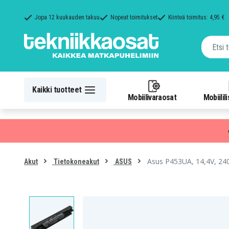
Jopa 12 kuukauden takuu
Nopeat toimitukset
Kiinteä toimitus: 4,95 €
Kaikki tuotteet
Mobiilivaraosat
Mobiilil
Asus P453UA, 14,4V, 2
Akut
Tietokoneakut
ASUS