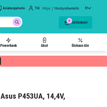
Yritys
|
Yksityishenkilö
Asiakaspalvelu
Tili
FI
0
Ostoskori
Powerbank
Akut
Elokuun Ale
 Asus P453UA, 14,4V,