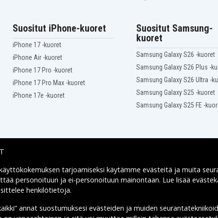
Asus P2530UJ-DMO134E
Asus P2530UJ-XO0103E
Asus P2530UJ-XO0104R
Suositut iPhone-kuoret
Suositut Samsung-
Asus P2530UJ-XO0541R
kuoret
Asus P2540FB
iPhone 17 -kuoret
Asus P2540UA-AB51
Samsung Galaxy S26 -kuoret
Asus P2540UV
iPhone Air -kuoret
Asus P452SA
Samsung Galaxy S26 Plus -ku
iPhone 17 Pro -kuoret
Asus P453UJ
Samsung Galaxy S26 Ultra -ku
iPhone 17 Pro Max -kuoret
Asus P552LJ
Samsung Galaxy S25 -kuoret
Asus P553UA
iPhone 17e -kuoret
Asus PRO551JD
Samsung Galaxy S25 FE -kuor
Asus PRO551LD
Asus PU450CD-1B
Asus PU450V
Asus PU451JF-FA
Asus PU451JF-WO033G
IT
Asus PU451LD
Asus PU451LD-WO103D
 käyttökokemuksen tarjoamiseksi käytämme
evästeitä
ja muita seur
Toimitusvaihtoehdot
Asus PU451LD-WO173P
yttää personoituun ja ei-personoituun mainontaan. Lue lisää eväst
Asus PU451LD-WO212G
ittelee henkilötietoja
.
Asus PU551JA
Asus PU551JH
kaikki” annat suostumuksesi evästeiden ja muiden seurantatekniikoi
Asus PU551JH-CN021G