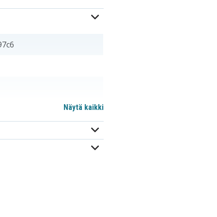
97c6
Näytä kaikki
m