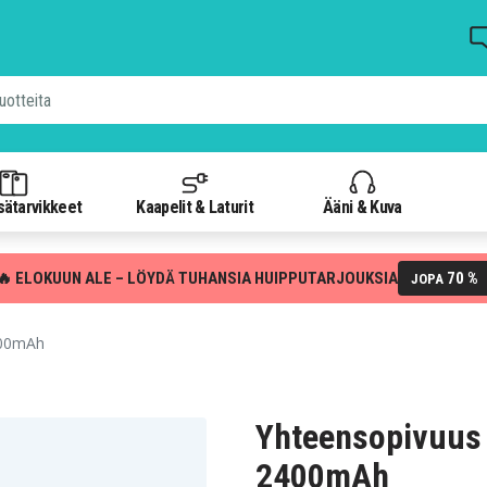
isätarvikkeet
Kaapelit & Laturit
Ääni & Kuva
🔥 ELOKUUN ALE – LÖYDÄ TUHANSIA HUIPPUTARJOUKSIA
70 %
JOPA
400mAh
Yhteensopivuus
2400mAh