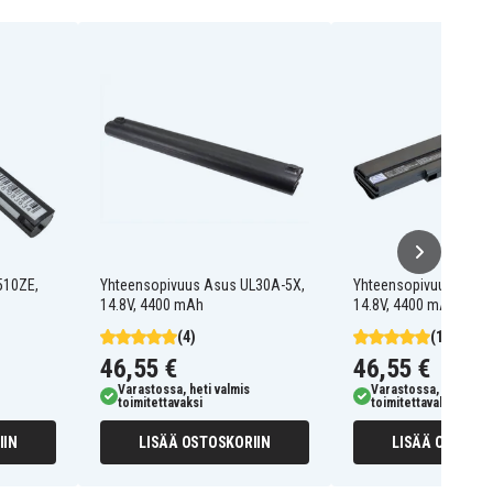
510ZE,
Yhteensopivuus Asus UL30A-5X,
Yhteensopivuus Asus 
14.8V, 4400 mAh
14.8V, 4400 mAh
(4)
(12)
46,55 €
46,55 €
Varastossa, heti valmis
Varastossa, heti valm
toimitettavaksi
toimitettavaksi
IIN
LISÄÄ OSTOSKORIIN
LISÄÄ OSTOSKO