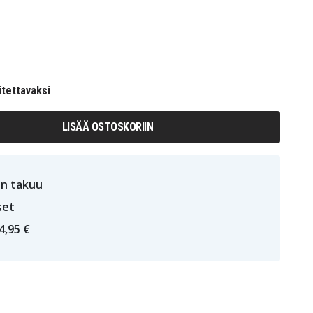
itettavaksi
LISÄÄ OSTOSKORIIN
n takuu
set
4,95 €