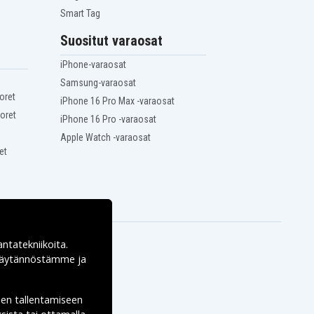
Smart Tag
Suositut varaosat
iPhone-varaosat
Samsung-varaosat
oret
iPhone 16 Pro Max -varaosat
oret
iPhone 16 Pro -varaosat
Apple Watch -varaosat
et
antatekniikoita.
ekäytännöstämme ja
den tallentamiseen