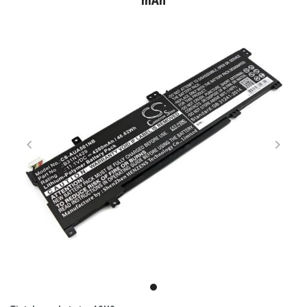
mAh
Item
1
item
of