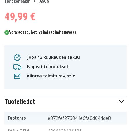
0
Tietokoneakut
ASUS
1
49,99 €
Varastossa, heti valmis toimitettavaksi
Jopa 12 kuukauden takuu
Nopeat toimitukset
Kiinteä toimitus: 4,95 €
Tuotetiedot
e872fef276844e6fa0d044de8
Tuotenro
EAN / GTIN