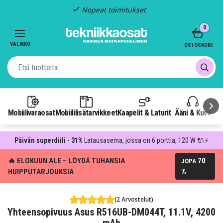
Nopeat toimitukset
Item
0
2
of
VALIKKO
OSTOSKORI
3
Mobiilivaraosat
Mobiililisätarvikkeet
Kaapelit & Laturit
Ääni & Kuva
P
Päivän superdiili - 31%
Latausasema, jossa on 6 porttia, 120 W 🔌⚡
🔥 ELOKUUN ALE – LÖYDÄ TUHANSIA
70
JOPA
HUIPPUTARJOUKSIA
%
(2 Arvostelut)
Yhteensopivuus Asus R516UB-DM044T, 11.1V, 4200