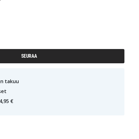
SEURAA
n takuu
set
4,95 €