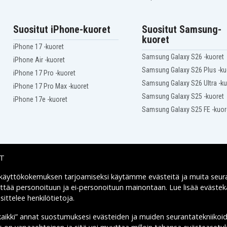
X541SA-3F
Asus VivoBook Max
X541SA-DM431T
Asus VivoBook Max
Suositut iPhone-kuoret
Suositut Samsung-
X541SA-XO079D
kuoret
Asus VivoBook Max
iPhone 17 -kuoret
X541SA-XX121T
Samsung Galaxy S26 -kuoret
Asus VivoBook Max
iPhone Air -kuoret
X541SC-1A
Samsung Galaxy S26 Plus -ku
iPhone 17 Pro -kuoret
Asus VivoBook Max
X541SC-XO009D
Samsung Galaxy S26 Ultra -ku
iPhone 17 Pro Max -kuoret
Asus VivoBook Max
Samsung Galaxy S25 -kuoret
iPhone 17e -kuoret
X541SC-XX034T
Asus VivoBook Max
Samsung Galaxy S25 FE -kuor
X541UA-1A
Asus VivoBook Max
X541UA-DM1233T
Asus VivoBook Max
X541UA-GO799T
IT
Asus VivoBook Max
X541UA-GQ1246T
 käyttökokemuksen tarjoamiseksi käytämme
evästeitä
ja muita seur
Asus VivoBook Max
Toimitusvaihtoehdot
X541UA-GQ1859T
yttää personoituun ja ei-personoituun mainontaan. Lue lisää eväst
Asus VivoBook Max
ittelee henkilötietoja
.
X541UA-GQ940T
Asus VivoBook Max
kaikki” annat suostumuksesi evästeiden ja muiden seurantatekniikoi
X541UJ-GO359T