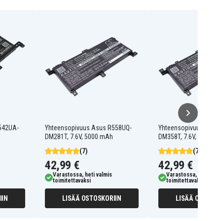
542UA-
Yhteensopivuus Asus R558UQ-
Yhteensopivuus Asus
DM281T, 7.6V, 5000 mAh
DM358T, 7.6V, 5000 m
(7)
(7)
42,99 €
42,99 €
Varastossa, heti valmis
Varastossa, heti valm
toimitettavaksi
toimitettavaksi
IIN
LISÄÄ OSTOSKORIIN
LISÄÄ OSTOSKO