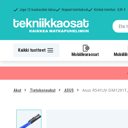
Jopa 12 kuukauden takuu
Nopeat toimitukset
Kiinteä toimitus: 4,95 €
Kaikki tuotteet
Mobiilivaraosat
Mobiilil
Asus R541UV-DM1291T, 
Akut
Tietokoneakut
ASUS