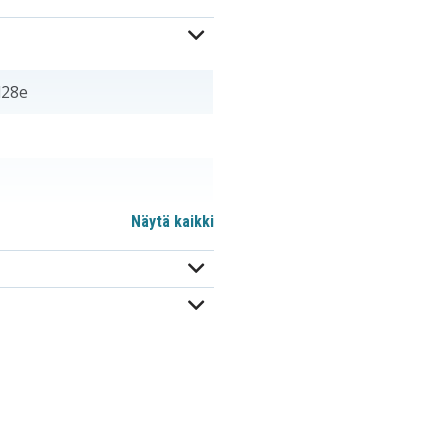
d28e
Näytä kaikki
m