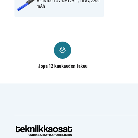
Asus R541UV-DM1291T, 10.8V, 2200
Asus VIVOBOOK A541UJ-
Asus VIVOBOOK A541UV
GQ113T
DM817T
mAh
Asus VIVOBOOK A541UV-
Asus VIVOBOOK MAX
XX228T
F541NA-GO019T
Asus VivoBook F541NA-
Asus VivoBook F541NA-
GQ052T
GQ384T
Asus VivoBook F541UV-
Asus VivoBook F541UV-
DM890T
XO449T
Asus VivoBook K541NA-
Asus VivoBook K541NA-
KT264T
KT619T
Asus VivoBook K541UA-
Asus VivoBook K541UA-
GO1205T
GO882T
Asus VivoBook K541UA-
Asus VivoBook K541UA-
Jopa 12 kuukauden takuu
GQ1283T
GQ610T
Asus VivoBook K541UA-
Asus VivoBook K541UA-
Q52STP
Q52T-CB
Asus VivoBook Max
Asus VivoBook Max
F541NA-GQ052T
F541SA-XO211T
Asus VivoBook Max
Asus VivoBook Max
F541SA-XO229T
F541SA-XO305D
Asus VivoBook Max
Asus VivoBook Max
X541NA-DM309T
X541NA-GQ089T
Asus VivoBook Max
Asus VivoBook Max
X541NA-GQ227T
X541NA-GQ252
Asus VivoBook Max
Asus VivoBook Max
X541NA-GQ588T
X541NC
Asus VivoBook Max
Asus VivoBook Max