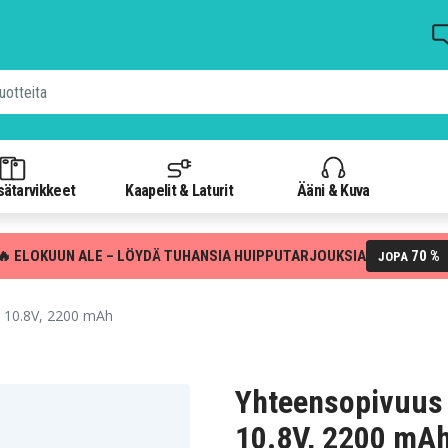
isätarvikkeet
Kaapelit & Laturit
Ääni & Kuva
🔥 ELOKUUN ALE – LÖYDÄ TUHANSIA HUIPPUTARJOUKSIA
70 %
JOPA
10.8V, 2200 mAh
Yhteensopivuus
10.8V, 2200 mA