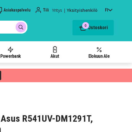
Yritys
|
Yksityishenkilö
Asiakaspalvelu
Tili
FI
0
Ostoskori
Powerbank
Akut
Elokuun Ale
 Asus R541UV-DM1291T,
h