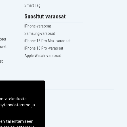
Smart Tag
Suositut varaosat
iPhone-varaosat
Samsung-varaosat
oret
iPhone 16 Pro Max -varaosat
oret
iPhone 16 Pro -varaosat
Apple Watch -varaosat
et
antatekniikoita.
ekäytännöstämme ja
den tallentamiseen