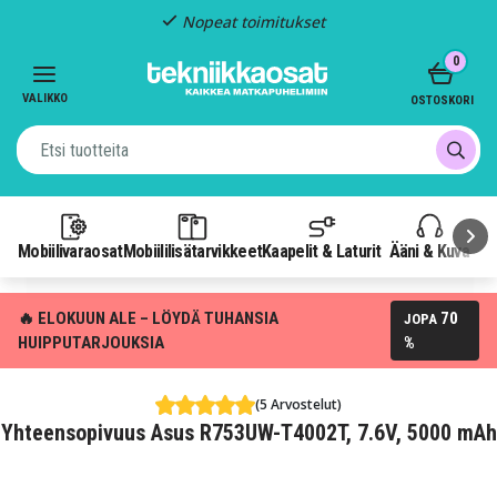
Nopeat toimitukset
Item
0
2
of
VALIKKO
OSTOSKORI
3
Mobiilivaraosat
Mobiililisätarvikkeet
Kaapelit & Laturit
Ääni & Kuva
P
🔥 ELOKUUN ALE – LÖYDÄ TUHANSIA
70
JOPA
HUIPPUTARJOUKSIA
%
(5 Arvostelut)
Yhteensopivuus Asus R753UW-T4002T, 7.6V, 5000 mAh