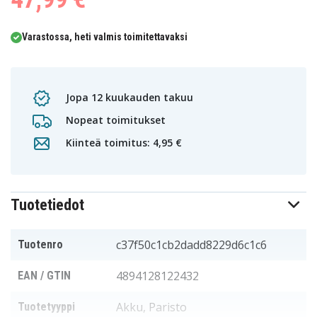
Varastossa, heti valmis toimitettavaksi
Jopa 12 kuukauden takuu
Nopeat toimitukset
Kiinteä toimitus: 4,95 €
Tuotetiedot
c37f50c1cb2dadd8229d6c1c6
Tuotenro
4894128122432
EAN / GTIN
Akku, Paristo
Tuotetyyppi