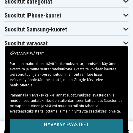
T4528T
T4538T
TY277T
Suositut kategoriat
Asus K756UQ-
Asus K756UQ-
Asus K756UV-
TY376T
TY428T
T4274T
Suositut iPhone-kuoret
Asus K756UV-
Asus K756UV-
Asus K756UV-
T4275T
T4290T
TY045T
Asus K756UV-
Asus K756UV-
Asus K756UV-
Suositut Samsung-kuoret
TY084T
TY096T
TY144T
Asus K756UV-
Asus K756UV-
Asus K756UV-
TY146T
TY152T
TY154T
Suositut varaosat
Asus K756UV-
Asus K756UV-
Asus K756UV-
TY168T
TY210T
TY218T
KÄYTÄMME EVÄSTEIT
Asus K756UV-
Asus K756UV-
Asus K756UV-
TY295T
TY297T
TY306T
Parhaan mahdollisen käyttökokemuksen tarjoamiseksi käytämme
Asus K756UV-
Asus K756UV-
Asus K756UW
TY313T
TY372T
evästeitä
ja muita seurantatekniikoita. Evästeitä voidaan käyttää
Asus K756UW-
Asus K756UW-
Asus K756UW-
personoituun ja ei-personoituun mainontaan. Lue lisää
T4040T
T4048T
T4071T
Maksuvaihtoehdot
evästekäytännöstämme ja siitä, miten
Google käsittelee
Asus K756UW-
Asus K756UW-
henkilötietoja
.
Asus K756UX
TY041T
TY055T
Asus K756UX-
Asus K756UX-
Asus K756UX-
Toimitusvaihtoehdot
Painamalla ”Hyväksy kaikki” annat suostumuksesi evästeiden ja
T4025T
T4086T
T4226T
muiden seurantatekniikoiden tallentamiseen laitteellesi. Suostumus
Asus K756UX-
Asus K756UX-
Asus K756UX-
on vapaaehtoinen ja sitä voi muuttaa milloin tahansa
T4248D
T4302T
T4330T
evästeasetuksista tai ottamalla meihin yhteyttä saadaksesi ohjeita.
Asus K756UX-
Asus K756UX-
Asus K756UX-
T4340T
TY122T
TY148T
Asus K756UX-
Asus K756UX-
Asus K756UX-
Copyright © 2026, Spares Nordic AB
HYVÄKSY EVÄSTEET
TY216T
TY243T
TY300T
SIVULLA MAINITUT TAVARAMERKIT OVAT OMISTAJIENSA
47,99 €
Asus R753UW-T4002T, 7.6V, 5000 mAh