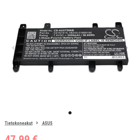
Item
1
item
of
0
Tietokoneakut
ASUS
1
47,99 €