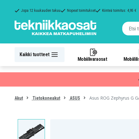
Jopa 12 kuukauden takuu
Nopeat toimitukset
Kiinteä toimitus: 4,95 €
Kaikki tuotteet
Mobiilivaraosat
Mobiilil
Asus ROG Zephyrus G G
Akut
Tietokoneakut
ASUS