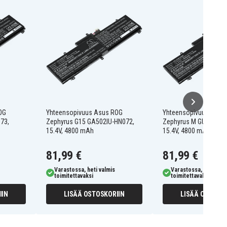
OG
Yhteensopivuus Asus ROG
Yhteensopivuus Asus
73,
Zephyrus G15 GA502IU-HN072,
Zephyrus M GU502GV-
15.4V, 4800 mAh
15.4V, 4800 mAh
81,99 €
81,99 €
Varastossa, heti valmis
Varastossa, heti valm
toimitettavaksi
toimitettavaksi
IIN
LISÄÄ OSTOSKORIIN
LISÄÄ OSTOSKO