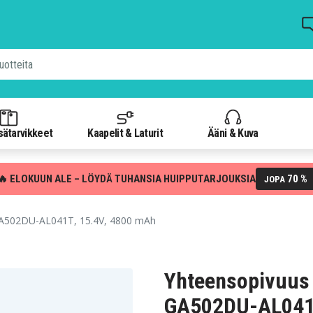
isätarvikkeet
Kaapelit & Laturit
Ääni & Kuva
🔥 ELOKUUN ALE – LÖYDÄ TUHANSIA HUIPPUTARJOUKSIA
70 %
JOPA
A502DU-AL041T, 15.4V, 4800 mAh
Yhteensopivuus
GA502DU-AL041T