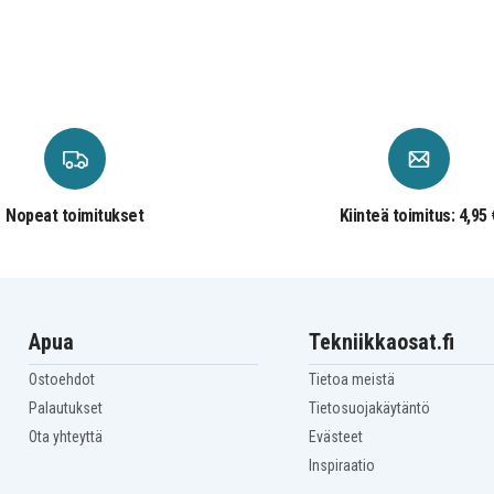
GU502GV
Asus Zephyrus M
GU502GU-XB74
Nopeat toimitukset
Kiinteä toimitus: 4,95 
Apua
Tekniikkaosat.fi
Ostoehdot
Tietoa meistä
Palautukset
Tietosuojakäytäntö
Ota yhteyttä
Evästeet
Inspiraatio