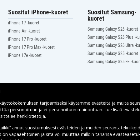
Suositut iPhone-kuoret
Suositut Samsung-
kuoret
iPhone 17 -kuoret
Samsung Galaxy S26 -kuoret
iPhone Air -kuoret
Samsung Galaxy S26 Plus -ku
iPhone 17 Pro -kuoret
Samsung Galaxy S26 Ultra -ku
iPhone 17 Pro Max -kuoret
Samsung Galaxy S25 -kuoret
iPhone 17e -kuoret
Samsung Galaxy S25 FE -kuor
IT
 käyttökokemuksen tarjoamiseksi käytämme
evästeitä
ja muita seur
Toimitusvaihtoehdot
yttää personoituun ja ei-personoituun mainontaan. Lue lisää eväst
ittelee henkilötietoja
.
kaikki” annat suostumuksesi evästeiden ja muiden seurantatekniikoi
us on vapaaehtoinen ja sitä voi muuttaa milloin tahansa evästeasetuk