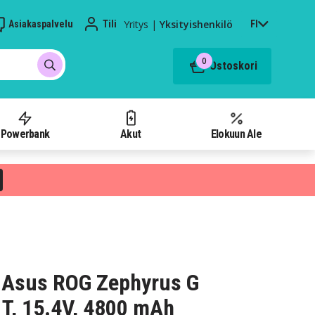
Yritys
|
Yksityishenkilö
Asiakaspalvelu
Tili
FI
0
Ostoskori
Powerbank
Akut
Elokuun Ale
 Asus ROG Zephyrus G
, 15.4V, 4800 mAh