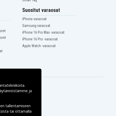
Smart Tag
Suositut varaosat
iPhone-varaosat
Samsung-varaosat
oret
iPhone 16 Pro Max -varaosat
oret
iPhone 16 Pro -varaosat
Apple Watch -varaosat
et
antatekniikoita.
ekäytännöstämme ja
den tallentamiseen
sista tai ottamalla