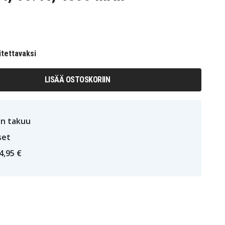
itettavaksi
LISÄÄ OSTOSKORIIN
n takuu
set
4,95 €