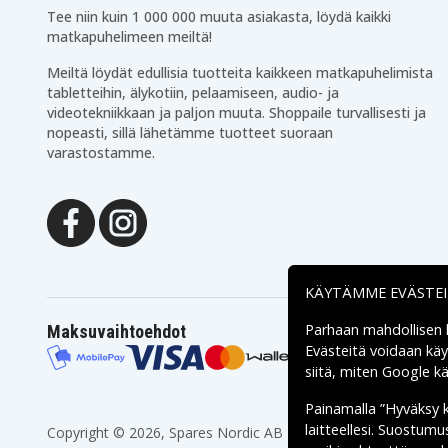
Tee niin kuin 1 000 000 muuta asiakasta, löydä kaikki
matkapuhelimeen meiltä!
Meiltä löydät edullisia tuotteita kaikkeen matkapuhelimista
tabletteihin, älykotiin, pelaamiseen, audio- ja
videotekniikkaan ja paljon muuta. Shoppaile turvallisesti ja
nopeasti, sillä lähetämme tuotteet suoraan
varastostamme.
KÄYTÄMME EVÄSTE
Parhaan mahdollisen
Maksuvaihtoehdot
Evästeitä voidaan kä
siitä, miten
Google käs
Painamalla ”Hyväksy 
laitteellesi. Suostum
Copyright © 2026, Spares Nordic AB