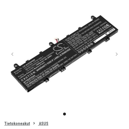
Item
1
item
of
0
Tietokoneakut
ASUS
1