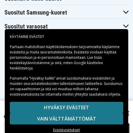
Suositut Samsung-kuoret
Suositut varaosat
KÄYTÄMME EVÄSTEIT
Parhaan mahdollisen käyttökokemuksen tarjoamiseksi käytämme
evästeitä
ja muita seurantatekniikoita. Evästeitä voidaan käyttää
personoituun ja ei-personoituun mainontaan. Lue lisää
Maksuvaihtoehdot
evästekäytännöstämme ja siitä, miten
Google käsittelee
henkilötietoja
.
Toimitusvaihtoehdot
Painamalla ”Hyväksy kaikki” annat suostumuksesi evästeiden ja
muiden seurantatekniikoiden tallentamiseen laitteellesi. Suostumus
on vapaaehtoinen ja sitä voi muuttaa milloin tahansa
evästeasetuksista tai ottamalla meihin yhteyttä saadaksesi ohjeita.
Copyright © 2026, Spares Nordic AB
HYVÄKSY EVÄSTEET
SIVULLA MAINITUT TAVARAMERKIT OVAT OMISTAJIENSA
80,99 €
Asus TUF A17 FA706IU-AS76, 15.4V, 5600 mAh
VAIN VÄLTTÄMÄTTÖMÄT
OMAISUUTTA.
LISÄÄ OSTOSKORIIN
Evästeasetukset