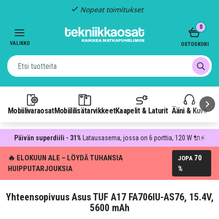
Nopeat toimitukset
Item
0
2
of
VALIKKO
OSTOSKORI
3
Mobiilivaraosat
Mobiililisätarvikkeet
Kaapelit & Laturit
Ääni & Kuva
P
Päivän superdiili - 31%
Latausasema, jossa on 6 porttia, 120 W 🔌⚡
🔥 ELOKUUN ALE – LÖYDÄ TUHANSIA
70
JOPA
HUIPPUTARJOUKSIA
%
Yhteensopivuus Asus TUF A17 FA706IU-AS76, 15.4V,
5600 mAh