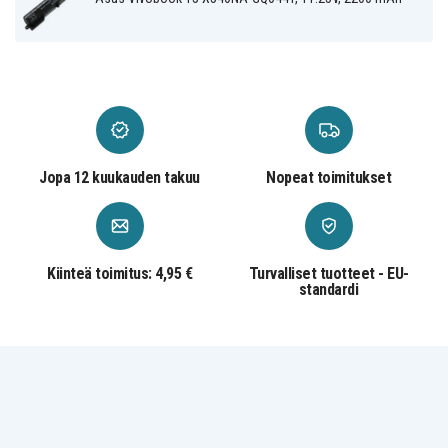
Asus F540BP
DM1069T
DM1488
Asus F540LA-
Asus F540LA-
Asus F540LA-
DM304T
DM715T
XX1077T
Asus F540LA-
Asus F540LJ-
Asus F540MA-
XX782T
XX030T
DM248T
Asus F540MA-
Asus F540MB-
Asus F540NA
GQ216T
DM024
Asus F540NV-
Asus F540SA-
Asus F540SA-
GQ046T
DM279T
DM547T
Asus F540SA-
Asus F540SA-
Asus F540SA-
Jopa 12 kuukauden takuu
Nopeat toimitukset
XX213T
XX444T
XX645T
Asus F540UA-
Asus F540UA-
Asus F540UA-
DM1465T
DM680T
GO344T
Asus F540UB-
Asus F540UB-
Asus F540UB-
DM457T
DM530T
GQ729T
Asus F540YA-
Asus F540YA-
Asus F540YA-
Kiinteä toimitus: 4,95 €
Turvalliset tuotteet - EU-
DM513T
XO347T
XO375T
standardi
Asus F540YA-
Asus F540YA-
Asus K540BA
XX046T
XX343T
Asus R540BA-
Asus K540UB
Asus R540L
DM082T
Asus R540LA-
Asus R540LA-
Asus R540LA-
XX247T
XX254T
XX786T
Asus R540LJ-
Asus R540LJ-
Asus R540LJ-
XX004T
XX299T
XX301T
Asus R540LJ-
Asus R540LJ-
Asus R540MA
XX639T
XX858T