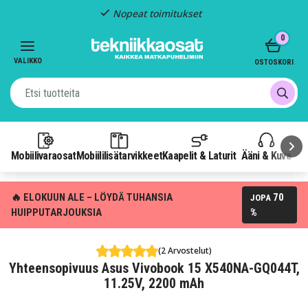
Nopeat toimitukset
Item
0
2
of
VALIKKO
OSTOSKORI
3
Mobiilivaraosat
Mobiililisätarvikkeet
Kaapelit & Laturit
Ääni & Kuva
P
🔥 ELOKUUN ALE – LÖYDÄ TUHANSIA
70
JOPA
HUIPPUTARJOUKSIA
%
(2 Arvostelut)
Yhteensopivuus Asus Vivobook 15 X540NA-GQ044T,
11.25V, 2200 mAh