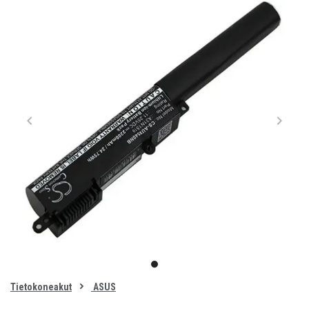
Item
1
item
of
0
Tietokoneakut
ASUS
1