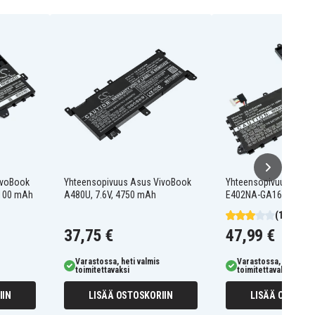
ivoBook
Yhteensopivuus Asus VivoBook
Yhteensopivuus Asus
4100 mAh
A480U, 7.6V, 4750 mAh
E402NA-GA167T, 7.6V
(1)
37,75 €
47,99 €
Varastossa, heti valmis
Varastossa, heti valm
toimitettavaksi
toimitettavaksi
IIN
LISÄÄ OSTOSKORIIN
LISÄÄ OSTOSKO