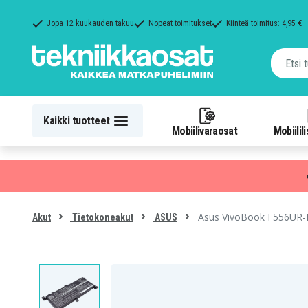
Jopa 12 kuukauden takuu
Nopeat toimitukset
Kiinteä toimitus: 4,95 €
Kaikki tuotteet
Mobiilivaraosat
Mobiilil
Asus VivoBook F556UR-
Akut
Tietokoneakut
ASUS