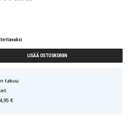
itettavaksi
LISÄÄ OSTOSKORIIN
n takuu
set
4,95 €