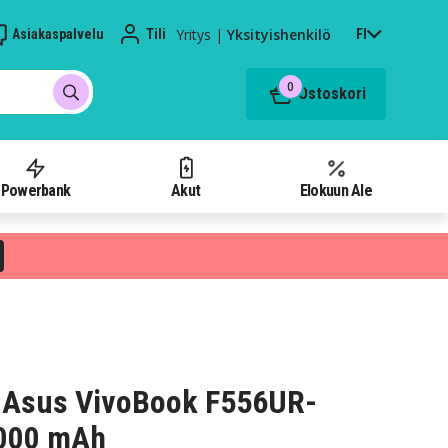
Yritys
|
Yksityishenkilö
Asiakaspalvelu
Tili
FI
0
Ostoskori
Powerbank
Akut
Elokuun Ale
 Asus VivoBook F556UR-
5000 mAh