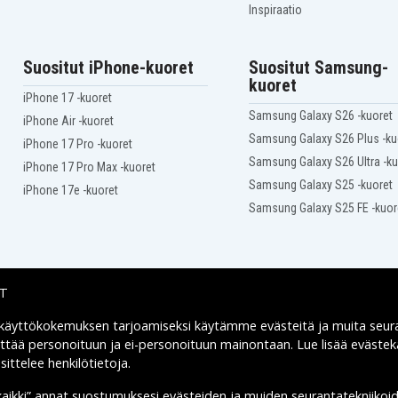
Asus VivoBook X556UF
Inspiraatio
Asus VivoBook X556UF-
XX045T
Asus VivoBook X556UQ-
Suositut iPhone-kuoret
Suositut Samsung-
DM053D
kuoret
Asus VivoBook X556UQ-
DM1083T
iPhone 17 -kuoret
Asus VivoBook X556UQ-
Samsung Galaxy S26 -kuoret
iPhone Air -kuoret
DM623T
Samsung Galaxy S26 Plus -ku
Asus VivoBook X556UQ-
iPhone 17 Pro -kuoret
DM762T
Samsung Galaxy S26 Ultra -ku
iPhone 17 Pro Max -kuoret
Asus VivoBook X556UQ-
Samsung Galaxy S25 -kuoret
XO076T
iPhone 17e -kuoret
Asus VivoBook X556UQ-
Samsung Galaxy S25 FE -kuor
XO916T
Asus VivoBook X556UQ-
XX471T
Asus VivoBook X556UR-
SH51
IT
Asus Vivobook F556UQ
Asus Vivobook F556UQ-
 käyttökokemuksen tarjoamiseksi käytämme
evästeitä
ja muita seur
Toimitusvaihtoehdot
DM1209
yttää personoituun ja ei-personoituun mainontaan. Lue lisää eväst
Asus Vivobook F556UQ-
ittelee henkilötietoja
.
DM1256T
Asus Vivobook F556UQ-
DM142T
kaikki” annat suostumuksesi evästeiden ja muiden seurantatekniikoi