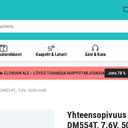
isätarvikkeet
Kaapelit & Laturit
Ääni & Kuva
🔥 ELOKUUN ALE – LÖYDÄ TUHANSIA HUIPPUTARJOUKSIA
70 %
JOPA
DM554T, 7.6V, 5000 mAh
Yhteensopivuus
DM554T, 7.6V, 