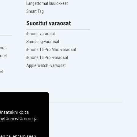
Langattomat kuulokkeet
Smart Tag
Suositut varaosat
iPhone-varaosat
Samsung-varaosat
oret
iPhone 16 Pro Max -varaosat
oret
iPhone 16 Pro -varaosat
Apple Watch -varaosat
et
antatekniikoita.
ekäytännöstämme ja
den tallentamiseen