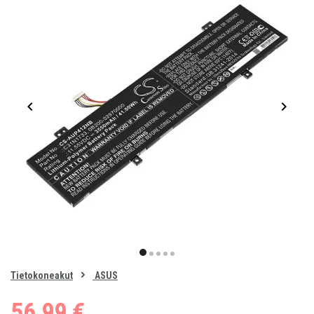
Item
1
item
item
item
item
item
of
0
Tietokoneakut
ASUS
1
2
3
4
5
56,99 €