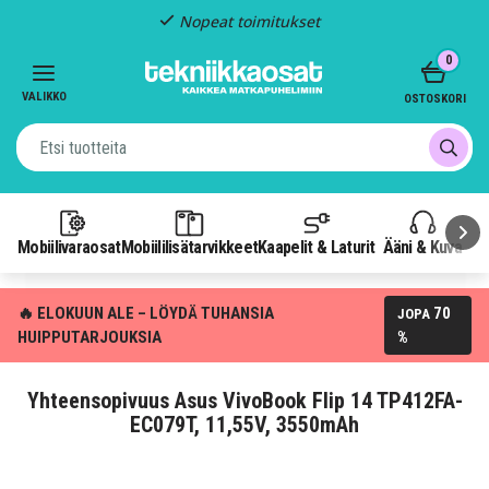
Nopeat toimitukset
Item
0
2
of
VALIKKO
OSTOSKORI
3
Mobiilivaraosat
Mobiililisätarvikkeet
Kaapelit & Laturit
Ääni & Kuva
P
🔥 ELOKUUN ALE – LÖYDÄ TUHANSIA
70
JOPA
HUIPPUTARJOUKSIA
%
Yhteensopivuus Asus VivoBook Flip 14 TP412FA-
EC079T, 11,55V, 3550mAh