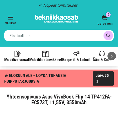
Nopeat toimitukset
Item
0
2
of
VALIKKO
OSTOSKORI
3
Mobiilivaraosat
Mobiililisätarvikkeet
Kaapelit & Laturit
Ääni & Kuva
P
🔥 ELOKUUN ALE – LÖYDÄ TUHANSIA
70
JOPA
HUIPPUTARJOUKSIA
%
Yhteensopivuus Asus VivoBook Flip 14 TP412FA-
EC573T, 11,55V, 3550mAh