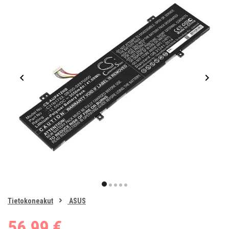
Item
1
item
item
item
item
item
of
0
Tietokoneakut
ASUS
1
2
3
4
5
56,99 €