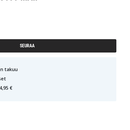
SEURAA
n takuu
set
4,95 €