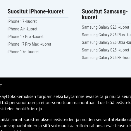
Suositut iPhone-kuoret
Suositut Samsung-
kuoret
iPhone 17 -kuoret
Samsung Galaxy S26 -kuoret
iPhone Air -kuoret
Samsung Galaxy S26 Plus -ku
iPhone 17 Pro -kuoret
Samsung Galaxy S26 Ultra -ku
iPhone 17 Pro Max -kuoret
Samsung Galaxy S25 -kuoret
iPhone 17e -kuoret
Samsung Galaxy S25 FE -kuor
IT
 käyttökokemuksen tarjoamiseksi käytämme
evästeitä
ja muita seur
Toimitusvaihtoehdot
yttää personoituun ja ei-personoituun mainontaan. Lue lisää eväst
ittelee henkilötietoja
.
kaikki” annat suostumuksesi evästeiden ja muiden seurantatekniikoi
us on vapaaehtoinen ja sitä voi muuttaa milloin tahansa evästeasetuk