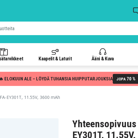
isätarvikkeet
Kaapelit & Laturit
Ääni & Kuva
🔥 ELOKUUN ALE – LÖYDÄ TUHANSIA HUIPPUTARJOUKSIA
70 %
JOPA
FA-EY301T, 11.55V, 3600 mAh
Yhteensopivuus
EY301T, 11.55V