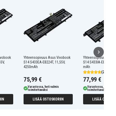
ivobook
Yhteensopivuus Asus Vivobook
Yhteensopivuus Asus
5V,
S14 S433EA-EB224T, 11,55V,
S14 S433IA-EB379T, 1
4250mAh
mAh
(2)
75,99 €
77,99 €
Varastossa, heti valmis
Varastossa, heti valm
toimitettavaksi
toimitettavaksi
IIN
LISÄÄ OSTOSKORIIN
LISÄÄ OSTOSKO