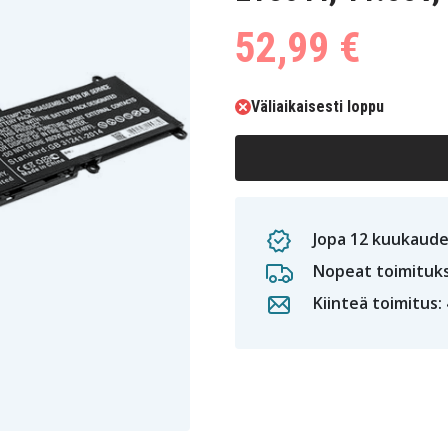
52,99 €
Väliaikaisesti loppu
Jopa 12 kuukaude
Nopeat toimituk
Kiinteä toimitus: 