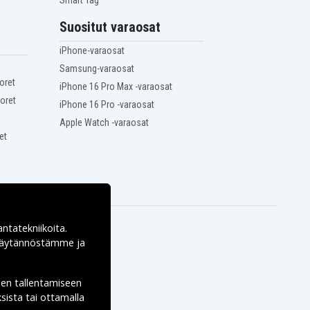
Smart Tag
Suositut varaosat
iPhone-varaosat
Samsung-varaosat
oret
iPhone 16 Pro Max -varaosat
oret
iPhone 16 Pro -varaosat
Apple Watch -varaosat
et
antatekniikoita.
ekäytännöstämme ja
den tallentamiseen
sista tai ottamalla