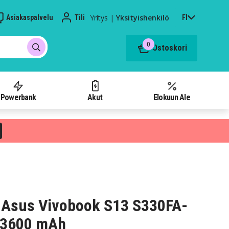
Yritys
|
Yksityishenkilö
Asiakaspalvelu
Tili
FI
0
Ostoskori
Powerbank
Akut
Elokuun Ale
 Asus Vivobook S13 S330FA-
, 3600 mAh