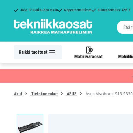
Jopa 12 kuukauden takuu
Nopeat toimitukset
Kiinteä toimitus: 4,95 €
Kaikki tuotteet
Mobiilivaraosat
Mobiilil
Asus Vivobook S13 S330
Akut
Tietokoneakut
ASUS