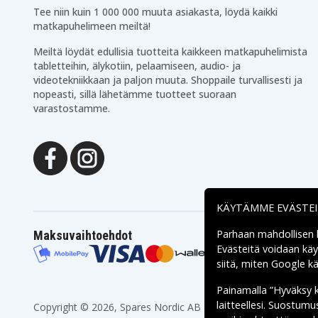
Tee niin kuin 1 000 000 muuta asiakasta, löydä kaikki
matkapuhelimeen meiltä!
Meiltä löydät edullisia tuotteita kaikkeen matkapuhelimista
tabletteihin, älykotiin, pelaamiseen, audio- ja
videotekniikkaan ja paljon muuta. Shoppaile turvallisesti ja
nopeasti, sillä lähetämme tuotteet suoraan
varastostamme.
KÄYTÄMME EVÄSTE
Parhaan mahdollisen
Maksuvaihtoehdot
Evästeitä voidaan kä
siitä, miten
Google käs
Painamalla ”Hyväksy 
laitteellesi. Suostum
Copyright © 2026, Spares Nordic AB