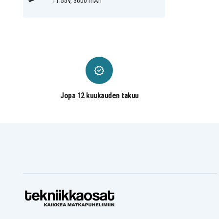
11.55V, 3600 mAh
Asus Vivobook S13
Asus Vivobook S13
S330FA-EY008T
S330FA-EY301T
Asus X330FA
Asus X330FA-2C
Asus X330FA-2G
Asus X330FA-3C
Asus X330FA-3G
Asus X330FL
Asus X330FN-2C
Asus X330FN-2D
Asus X330UA
Asus X330UA-2C
Asus X330UA-2G
Asus X330UN
Asus X330UN-2D
Asus X330UN-2G
Jopa 12 kuukauden takuu