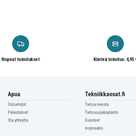
Asus Vivobook S13
S330UA-EY023T
Asus X330FA-2D
Asus X330FA-3D
Asus X330FN
Asus X330FN-2G
Asus X330UA-2D
Asus X330UN-2C
Asus adol 13
Nopeat toimitukset
Kiinteä toimitus: 4,95 
Apua
Tekniikkaosat.fi
Ostoehdot
Tietoa meistä
Palautukset
Tietosuojakäytäntö
Ota yhteyttä
Evästeet
Inspiraatio