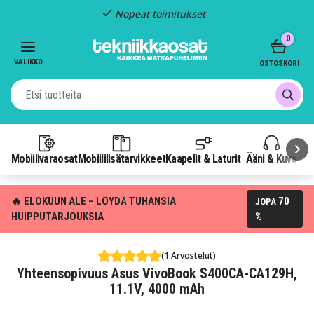
Nopeat toimitukset
Item
0
2
of
VALIKKO
OSTOSKORI
3
Mobiilivaraosat
Mobiililisätarvikkeet
Kaapelit & Laturit
Ääni & Kuva
P
🔥 ELOKUUN ALE – LÖYDÄ TUHANSIA
70
JOPA
HUIPPUTARJOUKSIA
%
(1 Arvostelut)
Yhteensopivuus Asus VivoBook S400CA-CA129H,
11.1V, 4000 mAh