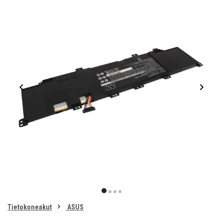
Item
1
item
item
item
item
of
0
Tietokoneakut
ASUS
1
2
3
4