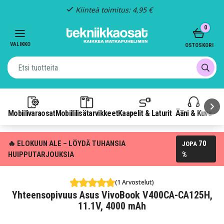
Kiinteä toimitus: 4,95 €
Item
0
3
of
VALIKKO
OSTOSKORI
3
Mobiilivaraosat
Mobiililisätarvikkeet
Kaapelit & Laturit
Ääni & Kuva
P
🔥 ELOKUUN ALE – LÖYDÄ TUHANSIA
70
JOPA
HUIPPUTARJOUKSIA
%
(1 Arvostelut)
Yhteensopivuus Asus VivoBook V400CA-CA125H,
11.1V, 4000 mAh