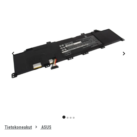
Item
1
item
item
item
item
of
0
Tietokoneakut
ASUS
1
2
3
4