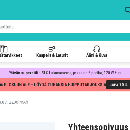
isätarvikkeet
Kaapelit & Laturit
Ääni & Kuva
Päivän superdiili - 31%
Latausasema, jossa on 6 porttia, 120 W 🔌⚡
🔥 ELOKUUN ALE – LÖYDÄ TUHANSIA HUIPPUTARJOUKSIA
70 %
JOPA
4.8V, 2200 mAh
Yhteensopivuus