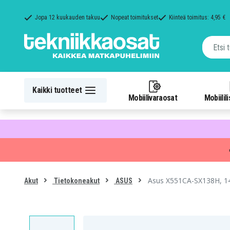
Jopa 12 kuukauden takuu
Nopeat toimitukset
Kiinteä toimitus: 4,95 €
Kaikki tuotteet
Mobiilivaraosat
Mobiilil
Asus X551CA-SX138H, 1
Akut
Tietokoneakut
ASUS