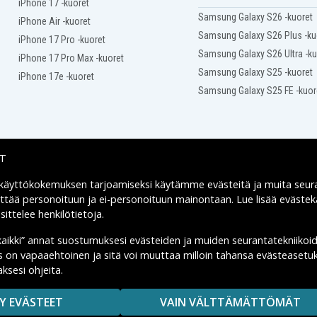
Asus X451CA-MN4-WHI
iPhone 17 -kuoret
Samsung Galaxy S26 -kuoret
Asus X451CA-VX008H
iPhone Air -kuoret
Asus X451CA-VX023D
Samsung Galaxy S26 Plus -ku
iPhone 17 Pro -kuoret
Asus X451CA-VX026H
Samsung Galaxy S26 Ultra -ku
iPhone 17 Pro Max -kuoret
Asus X451CA-VX034H
Samsung Galaxy S25 -kuoret
Asus X451CA-VX037D
iPhone 17e -kuoret
Asus X451CA-VX039H
Samsung Galaxy S25 FE -kuor
Asus X451CA-VX052H
Asus X451CA-VX067D
Asus X451CA-VX091D
Asus X451CA-VX103H
Asus X451CA-VX114D
IT
Asus X451CA-VX127D
Asus X451CA-VX149D
 käyttökokemuksen tarjoamiseksi käytämme
evästeitä
ja muita seur
Toimitusvaihtoehdot
Asus X451CA-VX182D
yttää personoituun ja ei-personoituun mainontaan. Lue lisää eväst
Asus X451CA-WX102D
ittelee henkilötietoja
.
Asus X451CA-WX149D
Asus X451MA-VX008H
kaikki” annat suostumuksesi evästeiden ja muiden seurantatekniikoi
Asus X451MA-VX029H
us on vapaaehtoinen ja sitä voi muuttaa milloin tahansa evästeasetuk
Asus X451MA-VX051D
ksesi ohjeita.
MAISUUTTA.
Asus X451MA-VX085H
Asus X451MA-VX117H
Y EVÄSTEET
VAIN VÄLTTÄMÄTTÖMÄT
Asus X451MAV-VX108D