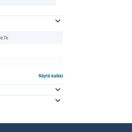
7e7e
Näytä kaikki
A-
A31LJ91