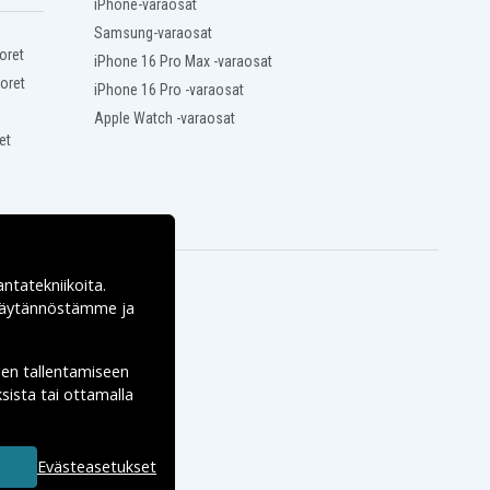
iPhone-varaosat
Samsung-varaosat
oret
iPhone 16 Pro Max -varaosat
oret
iPhone 16 Pro -varaosat
Apple Watch -varaosat
et
antatekniikoita.
ekäytännöstämme ja
den tallentamiseen
sista tai ottamalla
Evästeasetukset