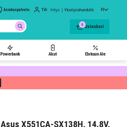
Yritys
|
Yksityishenkilö
Asiakaspalvelu
Tili
FI
0
Ostoskori
Powerbank
Akut
Elokuun Ale
 Asus X551CA-SX138H, 14.8V,