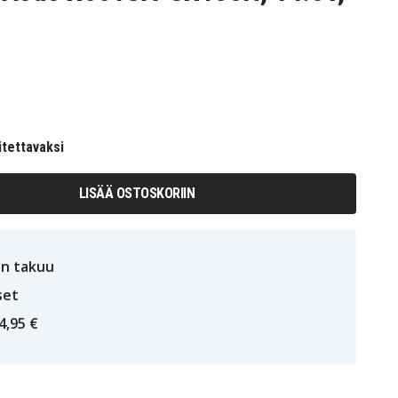
itettavaksi
LISÄÄ OSTOSKORIIN
n takuu
set
4,95 €