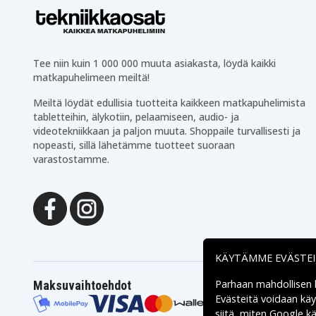
Tee niin kuin 1 000 000 muuta asiakasta, löydä kaikki
matkapuhelimeen meiltä!
Meiltä löydät edullisia tuotteita kaikkeen matkapuhelimista
tabletteihin, älykotiin, pelaamiseen, audio- ja
videotekniikkaan ja paljon muuta. Shoppaile turvallisesti ja
nopeasti, sillä lähetämme tuotteet suoraan
varastostamme.
KÄYTÄMME EVÄSTE
Parhaan mahdollisen
Maksuvaihtoehdot
Evästeitä voidaan kä
siitä, miten
Google käs