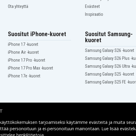
Ota yhteyttä
Evästeet
Inspiraatio
Suositut iPhone-kuoret
Suositut Samsung-
kuoret
iPhone 17 -kuoret
Samsung Galaxy S26 -kuoret
iPhone Air -kuoret
Samsung Galaxy S26 Plus -ku
iPhone 17 Pro -kuoret
Samsung Galaxy S26 Ultra -ku
iPhone 17 Pro Max -kuoret
Samsung Galaxy S25 -kuoret
iPhone 17e -kuoret
Samsung Galaxy S25 FE -kuor
IT
 käyttökokemuksen tarjoamiseksi käytämme
evästeitä
ja muita seur
Toimitusvaihtoehdot
yttää personoituun ja ei-personoituun mainontaan. Lue lisää eväst
ittelee henkilötietoja
.