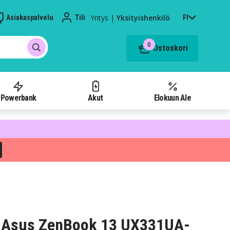
Yritys
|
Yksityishenkilö
Asiakaspalvelu
Tili
FI
0
Ostoskori
Powerbank
Akut
Elokuun Ale
 Asus ZenBook 13 UX331UA-