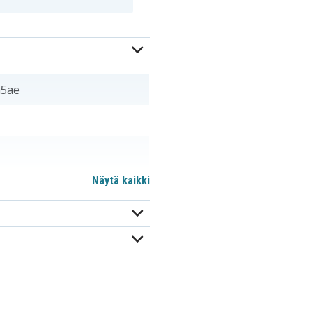
a5ae
Näytä kaikki
m