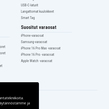
USB-C-laturit
Langattomat kuulokkeet
Smart Tag
Suositut varaosat
iPhone-varaosat
Samsung-varaosat
oret
iPhone 16 Pro Max -varaosat
oret
iPhone 16 Pro -varaosat
Apple Watch -varaosat
et
antatekniikoita.
ekäytännöstämme ja