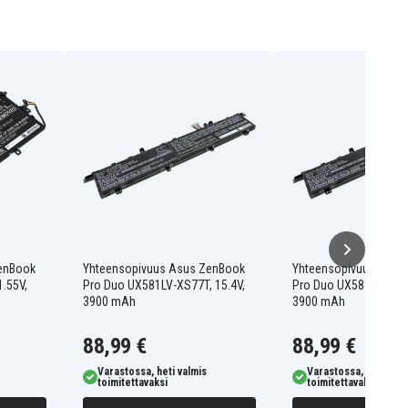
enBook
Yhteensopivuus Asus ZenBook
Yhteensopivuus Asus
.55V,
Pro Duo UX581LV-XS77T, 15.4V,
Pro Duo UX581LV-H200
3900 mAh
3900 mAh
88,99 €
88,99 €
Varastossa, heti valmis
Varastossa, heti valm
toimitettavaksi
toimitettavaksi