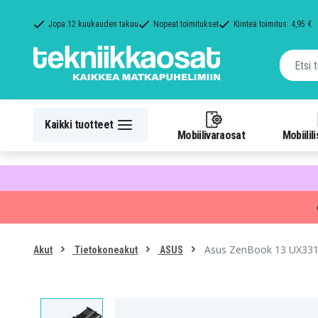
Jopa 12 kuukauden takuu
Nopeat toimitukset
Kiinteä toimitus: 4,95 €
Kaikki tuotteet
Mobiilivaraosat
Mobiilil
Asus ZenBook 13 UX331
Akut
Tietokoneakut
ASUS