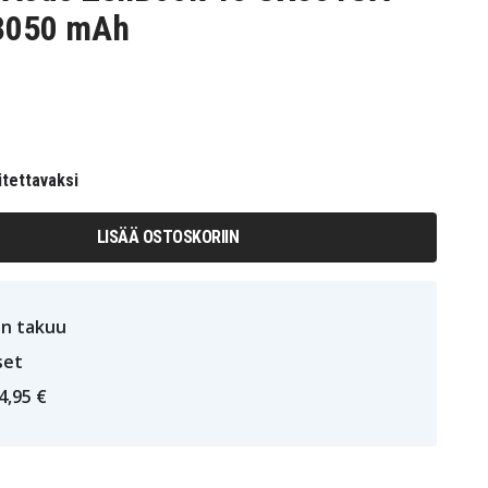
 3050 mAh
itettavaksi
LISÄÄ OSTOSKORIIN
n takuu
set
4,95 €