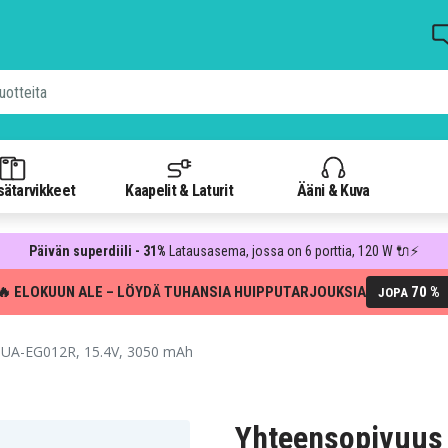
isätarvikkeet
Kaapelit & Laturit
Ääni & Kuva
Päivän superdiili - 31%
Latausasema, jossa on 6 porttia, 120 W 🔌⚡
🔥 ELOKUUN ALE – LÖYDÄ TUHANSIA HUIPPUTARJOUKSIA
70 %
JOPA
UA-EG012R, 15.4V, 3050 mAh
Yhteensopivuus