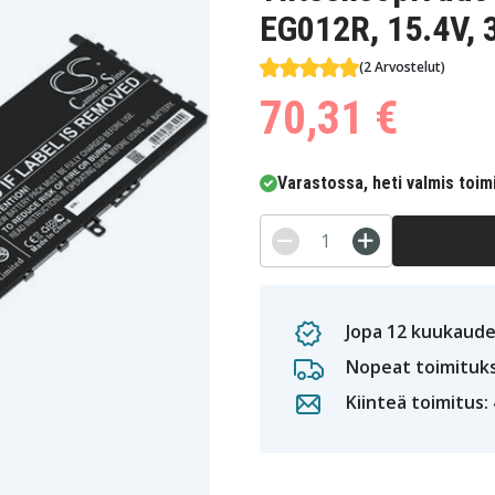
EG012R, 15.4V,
(2 Arvostelut)
70,31 €
Varastossa, heti valmis toim
Jopa 12 kuukaude
Nopeat toimituk
Kiinteä toimitus: 