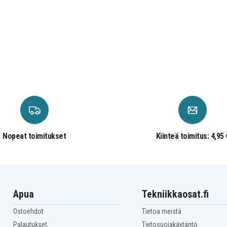
-
Asus Zenbook UX331UN-
C4043T
-
Asus Zenbook UX331UN-
C4136T
-
Asus Zenbook UX331UN-
EG009T
-
Asus Zenbook UX331UN-
EG012T
-
Asus Zenbook UX331UN-
EG062T
-
Asus Zenbook UX331UN-
EG105T
-
Asus Zenbook UX331UN-
EG134T
-
Nopeat toimitukset
Kiinteä toimitus: 4,95 
Apua
Tekniikkaosat.fi
Ostoehdot
Tietoa meistä
Palautukset
Tietosuojakäytäntö