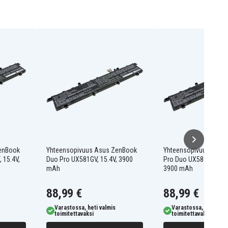
enBook
Yhteensopivuus Asus ZenBook
Yhteensopivuus Asus
 15.4V,
Duo Pro UX581GV, 15.4V, 3900
Pro Duo UX581GV-XH77
mAh
3900 mAh
88,99 €
88,99 €
Varastossa, heti valmis
Varastossa, heti valm
toimitettavaksi
toimitettavaksi