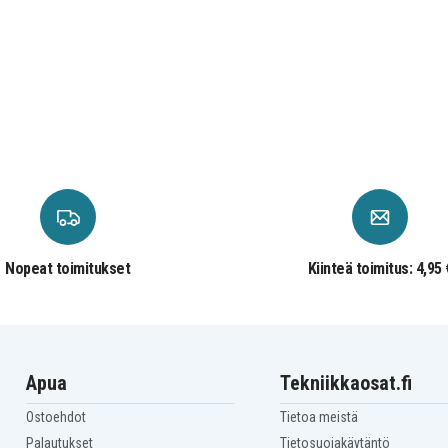
-
Asus Zenbook UX331UN-
C4043T
-
Asus Zenbook UX331UN-
C4136T
-
Asus Zenbook UX331UN-
EG009T
-
Asus Zenbook UX331UN-
EG012T
-
Asus Zenbook UX331UN-
EG062T
-
Asus Zenbook UX331UN-
EG105T
-
Asus Zenbook UX331UN-
EG134T
-
Nopeat toimitukset
Kiinteä toimitus: 4,95 
Apua
Tekniikkaosat.fi
Ostoehdot
Tietoa meistä
Palautukset
Tietosuojakäytäntö