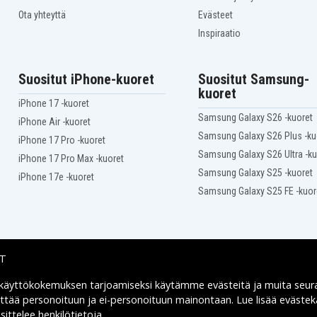
Ota yhteyttä
Evästeet
Inspiraatio
Suositut iPhone-kuoret
Suositut Samsung-
kuoret
iPhone 17 -kuoret
Samsung Galaxy S26 -kuoret
iPhone Air -kuoret
Samsung Galaxy S26 Plus -ku
iPhone 17 Pro -kuoret
Samsung Galaxy S26 Ultra -ku
iPhone 17 Pro Max -kuoret
Samsung Galaxy S25 -kuoret
iPhone 17e -kuoret
Samsung Galaxy S25 FE -kuor
IT
 käyttökokemuksen tarjoamiseksi käytämme
evästeitä
ja muita seur
Toimitusvaihtoehdot
yttää personoituun ja ei-personoituun mainontaan. Lue lisää eväst
ittelee henkilötietoja
.