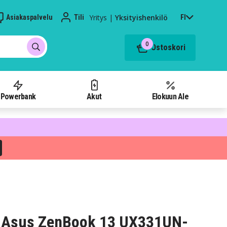
Yritys
|
Yksityishenkilö
Asiakaspalvelu
Tili
FI
0
Ostoskori
Powerbank
Akut
Elokuun Ale
 Asus ZenBook 13 UX331UN-