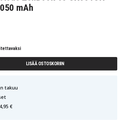
3050 mAh
itettavaksi
LISÄÄ OSTOSKORIIN
n takuu
set
4,95 €