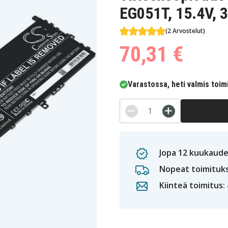
EG051T, 15.4V, 
(2 Arvostelut)
70,31 €
Varastossa, heti valmis toim
Jopa 12 kuukaude
Nopeat toimituk
Kiinteä toimitus: 