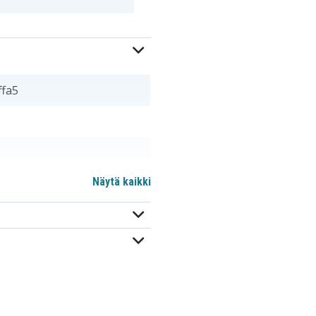
ffa5
Näytä kaikki
mm