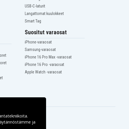
USB-C-laturit
Langattomat kuulokkeet
Smart Tag
Suositut varaosat
iPhone-varaosat
Samsung-varaosat
oret
iPhone 16 Pro Max -varaosat
oret
iPhone 16 Pro -varaosat
Apple Watch -varaosat
et
antatekniikoita.
ekäytännöstämme ja