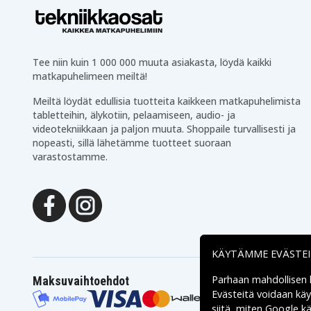
Tee niin kuin 1 000 000 muuta asiakasta, löydä kaikki
matkapuhelimeen meiltä!
Meiltä löydät edullisia tuotteita kaikkeen matkapuhelimista
tabletteihin, älykotiin, pelaamiseen, audio- ja
videotekniikkaan ja paljon muuta. Shoppaile turvallisesti ja
nopeasti, sillä lähetämme tuotteet suoraan
varastostamme.
KÄYTÄMME EVÄSTE
Parhaan mahdollisen
Maksuvaihtoehdot
Evästeitä voidaan kä
siitä, miten
Google käs