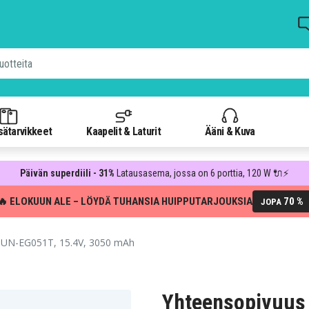
isätarvikkeet
Kaapelit & Laturit
Ääni & Kuva
Päivän superdiili - 31%
Latausasema, jossa on 6 porttia, 120 W 🔌⚡
🔥 ELOKUUN ALE – LÖYDÄ TUHANSIA HUIPPUTARJOUKSIA
70 %
JOPA
UN-EG051T, 15.4V, 3050 mAh
Yhteensopivuus