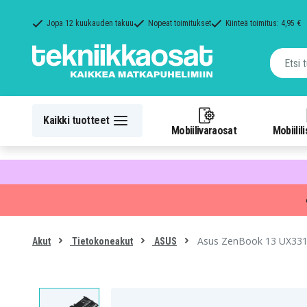
Jopa 12 kuukauden takuu
Nopeat toimitukset
Kiinteä toimitus: 4,95 €
Kaikki tuotteet
Mobiilivaraosat
Mobiilil
Asus ZenBook 13 UX331
Akut
Tietokoneakut
ASUS