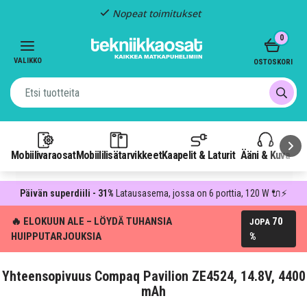
Nopeat toimitukset
Item
0
2
of
VALIKKO
OSTOSKORI
3
Mobiilivaraosat
Mobiililisätarvikkeet
Kaapelit & Laturit
Ääni & Kuva
P
Päivän superdiili - 31%
Latausasema, jossa on 6 porttia, 120 W 🔌⚡
🔥 ELOKUUN ALE – LÖYDÄ TUHANSIA
70
JOPA
HUIPPUTARJOUKSIA
%
Yhteensopivuus Compaq Pavilion ZE4524, 14.8V, 4400
mAh