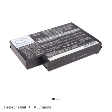
Item
1
item
item
item
of
0
Tietokoneakut
Muut mallit
1
2
3