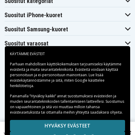
Suositut kategoriat
OmniBook
OmniBook
OmniBook
XE4100-F5642HS
XE4100-F6752JS
XE4400
Compaq
Compaq
Compaq
Suositut iPhone-kuoret
OmniBook
OmniBook
OmniBook
XE4400-F4636AV
XE4400-F4665H
XE4400-F4666H
Compaq
Compaq
Compaq
Suositut Samsung-kuoret
OmniBook
OmniBook
OmniBook
XE4400-F4666HG
XE4400-F4666J
XE4400-F4667H
Compaq
Compaq
Compaq
Suositut varaosat
OmniBook
OmniBook
OmniBook
XE4400-F4667HC
XE4400-F4667J
XE4400-F4667JC
Compaq
Compaq
Compaq
KÄYTÄMME EVÄSTEIT
OmniBook
OmniBook
OmniBook
XE4400-F4670H
XE4400-F4670HG
XE4400-F4670HR
Parhaan mahdollisen käyttökokemuksen tarjoamiseksi käytämme
Compaq
Compaq
Compaq
evästeitä
ja muita seurantatekniikoita. Evästeitä voidaan käyttää
OmniBook
OmniBook
OmniBook
personoituun ja ei-personoituun mainontaan. Lue lisää
XE4400-F4670HT
XE4400-F4670JG
XE4400-F4670JT
Maksuvaihtoehdot
evästekäytännöstämme ja siitä, miten
Google käsittelee
Compaq
Compaq
Compaq
OmniBook
OmniBook
OmniBook
henkilötietoja
.
XE4400-F4671HG
XE4400-F4671HS
XE4400-F4671HT
Toimitusvaihtoehdot
Compaq
Compaq
Compaq
Painamalla ”Hyväksy kaikki” annat suostumuksesi evästeiden ja
OmniBook
OmniBook
OmniBook
muiden seurantatekniikoiden tallentamiseen laitteellesi. Suostumus
XE4400-F4671J
XE4400-F4671JG
XE4400-F4671JT
on vapaaehtoinen ja sitä voi muuttaa milloin tahansa
Compaq
Compaq
Compaq
evästeasetuksista tai ottamalla meihin yhteyttä saadaksesi ohjeita.
OmniBook
OmniBook
OmniBook
XE4400-F4673H
XE4400-F4673J
XE4400-F4674H
Compaq
Compaq
Compaq
Copyright © 2026, Spares Nordic AB
HYVÄKSY EVÄSTEET
OmniBook
OmniBook
OmniBook
SIVULLA MAINITUT TAVARAMERKIT OVAT OMISTAJIENSA
XE4400-F4674J
XE4400-F4675H
XE4400-F5815HS
44,99 €
Compaq Pavilion ZE4524, 14.8V, 4400 mAh