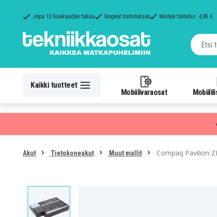
Jopa 12 kuukauden takuu
Nopeat toimitukset
Kiinteä toimitus: 4,95 €
Kaikki tuotteet
Mobiilivaraosat
Mobiilil
Compaq Pavilion Z
Akut
Tietokoneakut
Muut mallit