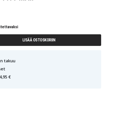
itettavaksi
LISÄÄ OSTOSKORIIN
n takuu
set
4,95 €