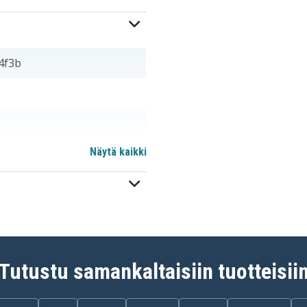
4f3b
Näytä kaikki
m
Tutustu samankaltaisiin tuotteisii