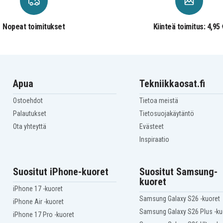
XE4100-F4642JT
Compaq OmniBook
XE4100-F4643HG
Nopeat toimitukset
Kiinteä toimitus: 4,95 
Compaq OmniBook
XE4100-F4643JG
Compaq OmniBook
XE4100-F4644HG
Compaq OmniBook
XE4100-F4644JC
Compaq OmniBook
Apua
Tekniikkaosat.fi
XE4100-F4646J
Compaq OmniBook
Ostoehdot
Tietoa meistä
XE4100-F4648J
Compaq OmniBook
Palautukset
Tietosuojakäytäntö
XE4100-F4650HT
Ota yhteyttä
Evästeet
Compaq OmniBook
XE4100-F4651HT
Inspiraatio
Compaq OmniBook
XE4100-F4652HT
Compaq OmniBook
XE4100-F5624JS
Suositut iPhone-kuoret
Suositut Samsung-
Compaq OmniBook
kuoret
XE4400
iPhone 17 -kuoret
Compaq OmniBook
Samsung Galaxy S26 -kuoret
XE4400-F4666H
iPhone Air -kuoret
Compaq OmniBook
Samsung Galaxy S26 Plus -ku
iPhone 17 Pro -kuoret
XE4400-F4667H