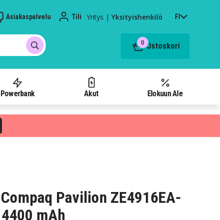
Yritys
|
Yksityishenkilö
Asiakaspalvelu
Tili
FI
0
Ostoskori
Powerbank
Akut
Elokuun Ale
 Compaq Pavilion ZE4916EA-
, 4400 mAh