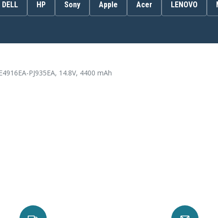
319411-001
DELL
HP
Sony
Apple
Acer
LENOVO
371785-001
372114-002
4UR18650F-2-QC-ET25
916-2150
CGR-B/862AE
DB946A
F4809-60901
E4916EA-PJ935EA, 14.8V, 4400 mAh
F4812A
HP-ZE4000L
HSTNN-Q09C
Compaq OmniBook
XE4100-F4641HC
Compaq OmniBook
XE4100-F4641JG
Compaq OmniBook
XE4100-F4642HC
Compaq OmniBook
XE4100-F4642J
Compaq OmniBook