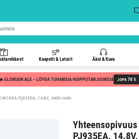
isätarvikkeet
Kaapelit & Laturit
Ääni & Kuva
🔥 ELOKUUN ALE – LÖYDÄ TUHANSIA HUIPPUTARJOUKSIA
70 %
JOPA
E4916EA-PJ935EA, 14.8V, 4400 mAh
Yhteensopivuus
PJ935EA, 14.8V