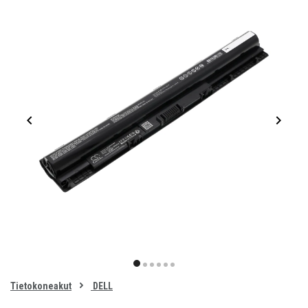
Item
1
item
item
item
item
item
item
of
0
Tietokoneakut
DELL
1
2
3
4
5
6