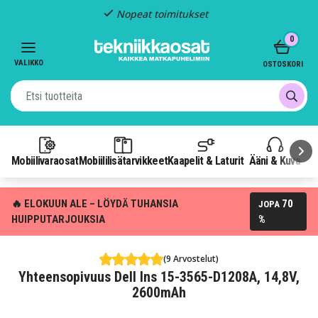
Nopeat toimitukset
Item
0
2
of
VALIKKO
OSTOSKORI
3
Mobiilivaraosat
Mobiililisätarvikkeet
Kaapelit & Laturit
Ääni & Kuva
P
🔥 ELOKUUN ALE – LÖYDÄ TUHANSIA
70
JOPA
HUIPPUTARJOUKSIA
%
(9 Arvostelut)
Yhteensopivuus Dell Ins 15-3565-D1208A, 14,8V,
2600mAh