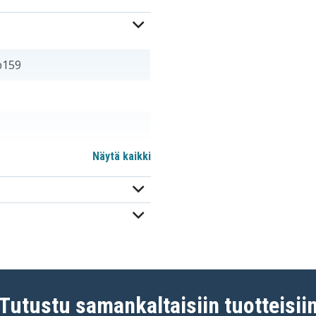
b159
Näytä kaikki
m
Tutustu samankaltaisiin tuotteisii