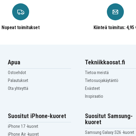
Dell INSPIRON 7447
Dell INSPIRON INS14CD-
1328B
Dell INSPIRON INS14CD-
1518R
Nopeat toimitukset
Kiinteä toimitus: 4,95 
Dell INSPIRON INS14PD-
1548B
Dell INSPIRON INS14PD-
1848R
Dell INSPIRON INS14PD-
2648B
Dell INSPIRON INS14PD-
Apua
Tekniikkaosat.fi
3648R
Dell INSPIRON Ins14RD-
Ostoehdot
Tietoa meistä
4528
Dell INSPIRON Ins14RD-
Palautukset
Tietosuojakäytäntö
4628
Ota yhteyttä
Evästeet
Dell INSPIRON Ins14RD-
5528T
Inspiraatio
Dell INSPIRON M531R-
5535
Dell Ins14VD-2308
Suositut iPhone-kuoret
Suositut Samsung-
Dell Ins14VD-2418
kuoret
Dell Ins14VD-3406
iPhone 17 -kuoret
Dell Ins14VD-3418
Samsung Galaxy S26 -kuoret
Dell Ins14VD-4516
iPhone Air -kuoret