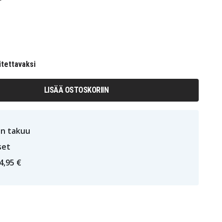
itettavaksi
LISÄÄ OSTOSKORIIN
n takuu
set
4,95 €