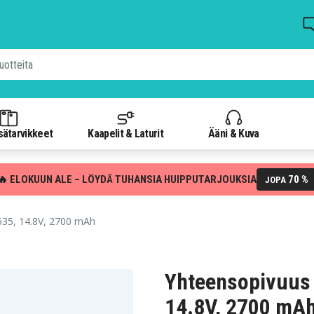
isätarvikkeet
Kaapelit & Laturit
Ääni & Kuva
🔥 ELOKUUN ALE – LÖYDÄ TUHANSIA HUIPPUTARJOUKSIA
70 %
JOPA
35, 14.8V, 2700 mAh
Yhteensopivuus
14.8V, 2700 mA