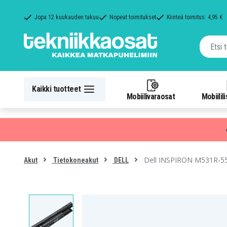
Jopa 12 kuukauden takuu
Nopeat toimitukset
Kiinteä toimitus: 4,95 €
Kaikki tuotteet
Mobiilivaraosat
Mobiilil
Dell INSPIRON M531R-55
Akut
Tietokoneakut
DELL