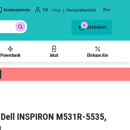
Yritys
|
Yksityishenkilö
Asiakaspalvelu
Tili
FI
0
Ostoskori
Powerbank
Akut
Elokuun Ale
 Dell INSPIRON M531R-5535,
h