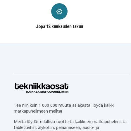
Dell INSPIRON 17 3721
Dell INSPIRON 17R 5721
Dell INSPIRON INS14CD-
Dell INSPIRON INS14CD-
1116B
1316B
Dell INSPIRON INS14CD-
Dell INSPIRON INS14CD-
1328R
1518B
Jopa 12 kuukauden takuu
Dell INSPIRON INS14CD-
Dell INSPIRON INS14CD-
1528B
1528R
Dell INSPIRON INS14PD-
Dell INSPIRON INS14PD-
1548R
1748B
Dell INSPIRON INS14PD-
Dell INSPIRON INS14PD-
2548B
2548R
Dell INSPIRON INS14PD-
Dell INSPIRON INS14PD-
2648R
3648B
Dell INSPIRON INS14PD-
Dell INSPIRON Ins14RD-
3948B
4526
Dell INSPIRON Ins14RD-
Dell INSPIRON Ins14RD-
4528T
4626
Dell INSPIRON Ins14RD-
Dell INSPIRON Ins14RD-
4728
5528
Dell INSPIRON Ins14RD-
Dell INSPIRON Ins14RD-
5628
5728
Tee niin kuin 1 000 000 muuta asiakasta, löydä kaikki
Dell Ins14RD-2628
Dell Ins14VD-2306
matkapuhelimeen meiltä!
Dell Ins14VD-2316
Dell Ins14VD-2408
Dell Ins14VD-2518
Dell Ins14VD-3318
Meiltä löydät edullisia tuotteita kaikkeen matkapuhelimista
Dell Ins14VD-3408
Dell Ins14VD-3416
tabletteihin, älykotiin, pelaamiseen, audio- ja
Dell Ins14VD-3518
Dell Ins14VD-4328