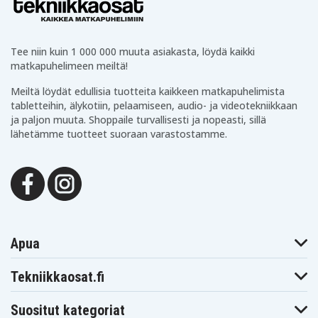
N005L551115EME
Dell Latitude 15
Dell Latitude 15
5511
Dell Latitude 540
5511 VNJNW
N009L551115EMEA
Dell Latitude 5510
Dell Latitude 551
Tee niin kuin 1 000 000 muuta asiakasta, löydä kaikki
Dell Latitude 5501
0KW33
0WD19
matkapuhelimeen meiltä!
Dell Latitude 5510
Dell Latitude 5510
Dell Latitude 551
0XVWN
1CMDD
27MNV
Meiltä löydät edullisia tuotteita kaikkeen matkapuhelimista
Dell Latitude 5510
Dell Latitude 5510
Dell Latitude 551
41V54
4F92V
507WJ
tabletteihin, älykotiin, pelaamiseen, audio- ja videotekniikkaan
Dell Latitude 5510
ja paljon muuta. Shoppaile turvallisesti ja nopeasti, sillä
5C5J4
lähetämme tuotteet suoraan varastostamme.
Apua
Tekniikkaosat.fi
Suositut kategoriat