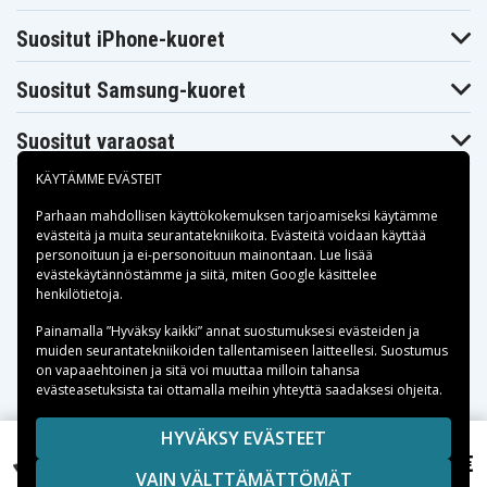
Suositut iPhone-kuoret
Suositut Samsung-kuoret
Suositut varaosat
KÄYTÄMME EVÄSTEIT
Parhaan mahdollisen käyttökokemuksen tarjoamiseksi käytämme
evästeitä
ja muita seurantatekniikoita. Evästeitä voidaan käyttää
personoituun ja ei-personoituun mainontaan. Lue lisää
Maksuvaihtoehdot
evästekäytännöstämme ja siitä, miten
Google käsittelee
henkilötietoja
.
Toimitusvaihtoehdot
Painamalla ”Hyväksy kaikki” annat suostumuksesi evästeiden ja
muiden seurantatekniikoiden tallentamiseen laitteellesi. Suostumus
on vapaaehtoinen ja sitä voi muuttaa milloin tahansa
evästeasetuksista tai ottamalla meihin yhteyttä saadaksesi ohjeita.
Copyright © 2026, Spares Nordic AB
HYVÄKSY EVÄSTEET
Dell Latitude 14 5410 S012L541014DEAT, 15,2V,
SIVULLA MAINITUT TAVARAMERKIT OVAT OMISTAJIENSA
58,99 €
4150mAh
VAIN VÄLTTÄMÄTTÖMÄT
OMAISUUTTA.