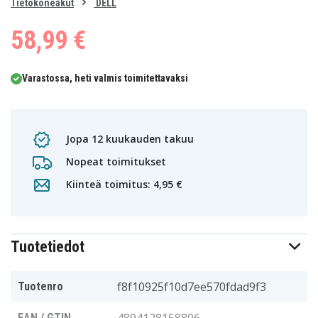
0
Tietokoneakut
DELL
1
2
3
4
5
58,99 €
Varastossa, heti valmis toimitettavaksi
Jopa 12 kuukauden takuu
Nopeat toimitukset
Kiinteä toimitus: 4,95 €
Tuotetiedot
f8f10925f10d7ee570fdad9f3
Tuotenro
EAN / GTIN