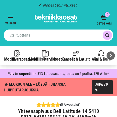
Nopeat toimitukset
Item
0
2
of
VALIKKO
OSTOSKORI
3
Mobiilivaraosat
Mobiililisätarvikkeet
Kaapelit & Laturit
Ääni & Kuva
P
Päivän superdiili - 31%
Latausasema, jossa on 6 porttia, 120 W 🔌⚡
🔥 ELOKUUN ALE – LÖYDÄ TUHANSIA
70
JOPA
HUIPPUTARJOUKSIA
%
(5 Arvostelut)
Yhteensopivuus Dell Latitude 14 5410