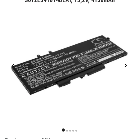
S012L541014DEAT, 15,2V, 4150mAh
Item
1
item
item
item
item
item
of