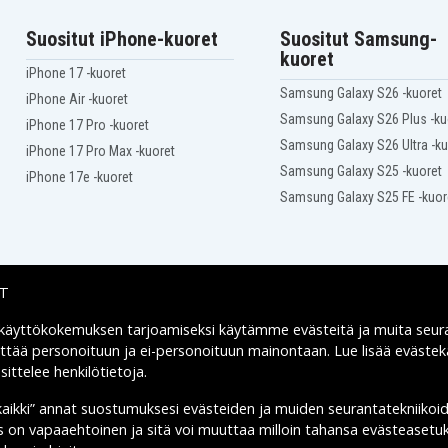
Suositut iPhone-kuoret
Suositut Samsung-
kuoret
iPhone 17 -kuoret
Samsung Galaxy S26 -kuoret
iPhone Air -kuoret
Samsung Galaxy S26 Plus -ku
iPhone 17 Pro -kuoret
Samsung Galaxy S26 Ultra -ku
iPhone 17 Pro Max -kuoret
Samsung Galaxy S25 -kuoret
iPhone 17e -kuoret
Samsung Galaxy S25 FE -kuor
IT
 käyttökokemuksen tarjoamiseksi käytämme
evästeitä
ja muita seur
Toimitusvaihtoehdot
yttää personoituun ja ei-personoituun mainontaan. Lue lisää eväst
ittelee henkilötietoja
.
kaikki” annat suostumuksesi evästeiden ja muiden seurantatekniikoi
us on vapaaehtoinen ja sitä voi muuttaa milloin tahansa evästeasetuk