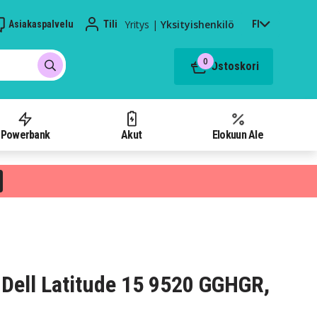
Yritys
|
Yksityishenkilö
Asiakaspalvelu
Tili
FI
0
Ostoskori
Powerbank
Akut
Elokuun Ale
Dell Latitude 15 9520 GGHGR,