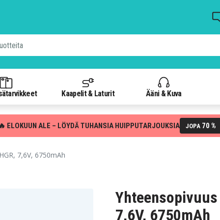
isätarvikkeet
Kaapelit & Laturit
Ääni & Kuva
🔥 ELOKUUN ALE – LÖYDÄ TUHANSIA HUIPPUTARJOUKSIA
70 %
JOPA
GHGR, 7,6V, 6750mAh
Yhteensopivuus 
7,6V, 6750mAh