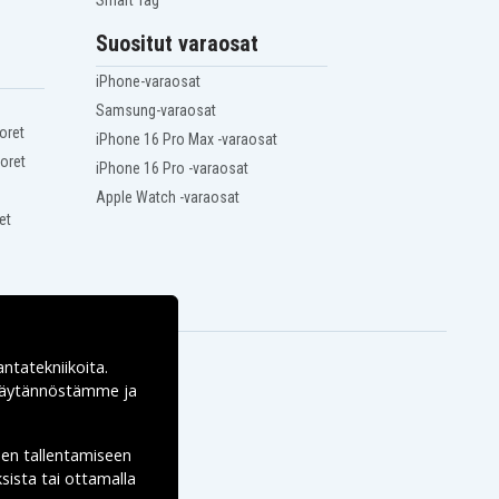
Smart Tag
Suositut varaosat
iPhone-varaosat
Samsung-varaosat
oret
iPhone 16 Pro Max -varaosat
oret
iPhone 16 Pro -varaosat
Apple Watch -varaosat
et
antatekniikoita.
ekäytännöstämme ja
den tallentamiseen
sista tai ottamalla