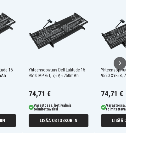
itude 15
Yhteensopivuus Dell Latitude 15
Yhteensopivuus Dell L
0mAh
9510 MP76T, 7,6V, 6750mAh
9520 XYF58, 7,6V, 67
74,71 €
74,71 €
Varastossa, heti valmis
Varastossa, heti valm
toimitettavaksi
toimitettavaksi
IIN
LISÄÄ OSTOSKORIIN
LISÄÄ OSTOSKO