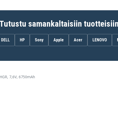
2P76X
Dell Latitude 15 9520
GGHGR
Dell Latitude 15 9520
J63CD
Tutustu samankaltaisiin tuotteisii
Dell Latitude 15 9520
N007L952015EMEA
Dell Latitude 15 9520
W4H7T
DELL
HP
Sony
Apple
Acer
LENOVO
GHGR, 7,6V, 6750mAh