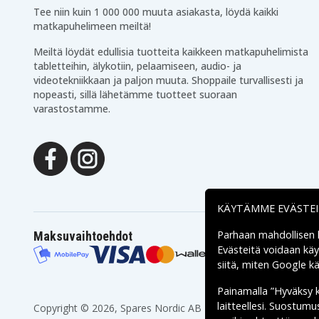
Tee niin kuin 1 000 000 muuta asiakasta, löydä kaikki
matkapuhelimeen meiltä!
Meiltä löydät edullisia tuotteita kaikkeen matkapuhelimista
tabletteihin, älykotiin, pelaamiseen, audio- ja
videotekniikkaan ja paljon muuta. Shoppaile turvallisesti ja
nopeasti, sillä lähetämme tuotteet suoraan
varastostamme.
KÄYTÄMME EVÄSTE
Parhaan mahdollisen
Maksuvaihtoehdot
Evästeitä voidaan kä
siitä, miten
Google käs
Painamalla ”Hyväksy 
laitteellesi. Suostum
Copyright © 2026, Spares Nordic AB