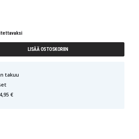
itettavaksi
LISÄÄ OSTOSKORIIN
n takuu
set
4,95 €