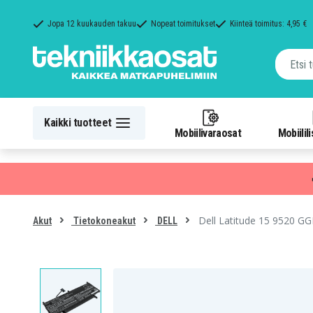
Jopa 12 kuukauden takuu
Nopeat toimitukset
Kiinteä toimitus: 4,95 €
Kaikki tuotteet
Mobiilivaraosat
Mobiilil
Dell Latitude 15 9520 G
Akut
Tietokoneakut
DELL